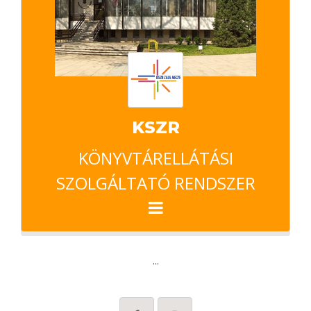
KSZR
KÖNYVTÁRELLÁTÁSI
SZOLGÁLTATÓ RENDSZER
...