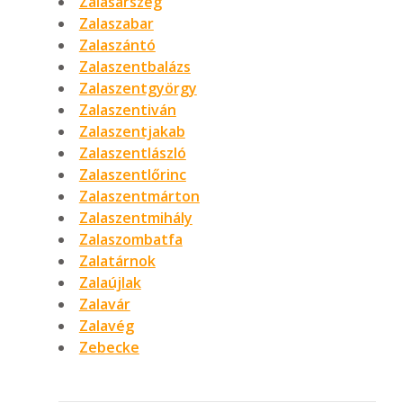
Zalasárszeg
Zalaszabar
Zalaszántó
Zalaszentbalázs
Zalaszentgyörgy
Zalaszentiván
Zalaszentjakab
Zalaszentlászló
Zalaszentlőrinc
Zalaszentmárton
Zalaszentmihály
Zalaszombatfa
Zalatárnok
Zalaújlak
Zalavár
Zalavég
Zebecke