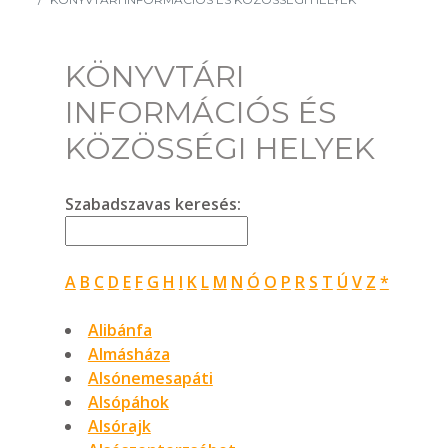
KÖNYVTÁRI
INFORMÁCIÓS ÉS
KÖZÖSSÉGI HELYEK
Szabadszavas keresés:
A
B
C
D
E
F
G
H
I
K
L
M
N
Ó
O
P
R
S
T
Ú
V
Z
*
Alibánfa
Almásháza
Alsónemesapáti
Alsópáhok
Alsórajk