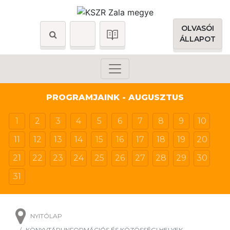
OLVASÓI
ÁLLAPOT
PROGRAMJAINK - AUGUSZTUS
1
2
3
4
5
6
7
8
9
10
11
12
13
14
15
16
17
18
19
20
21
22
23
24
25
26
27
28
29
30
31
NYITÓLAP
KÖNYVTÁRI INFORMÁCIÓS ÉS KÖZÖSSÉGI HELYEK