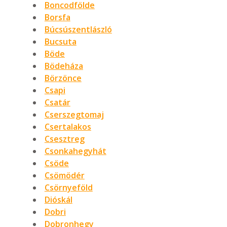
Boncodfölde
Borsfa
Búcsúszentlászló
Bucsuta
Böde
Bödeháza
Börzönce
Csapi
Csatár
Cserszegtomaj
Csertalakos
Csesztreg
Csonkahegyhát
Csöde
Csömödér
Csörnyeföld
Dióskál
Dobri
Dobronhegy