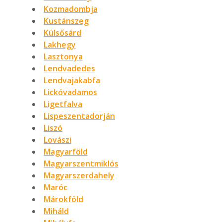
Kozmadombja
Kustánszeg
Külsősárd
Lakhegy
Lasztonya
Lendvadedes
Lendvajakabfa
Lickóvadamos
Ligetfalva
Lispeszentadorján
Liszó
Lovászi
Magyarföld
Magyarszentmiklós
Magyarszerdahely
Maróc
Márokföld
Miháld