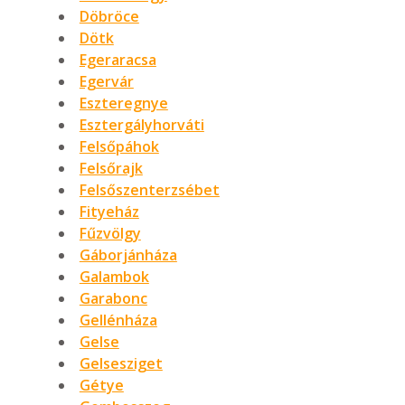
Döbröce
Dötk
Egeraracsa
Egervár
Eszteregnye
Esztergályhorváti
Felsőpáhok
Felsőrajk
Felsőszenterzsébet
Fityeház
Fűzvölgy
Gáborjánháza
Galambok
Garabonc
Gellénháza
Gelse
Gelsesziget
Gétye