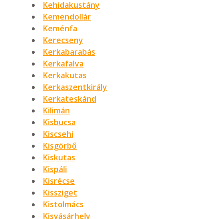
Kehidakustány
Kemendollár
Keménfa
Kerecseny
Kerkabarabás
Kerkafalva
Kerkakutas
Kerkaszentkirály
Kerkateskánd
Kilimán
Kisbucsa
Kiscsehi
Kisgörbő
Kiskutas
Kispáli
Kisrécse
Kissziget
Kistolmács
Kisvásárhely