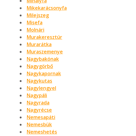
Mihályfa
Mikekarácsonyfa
Milejszeg
Misefa
Molnári
Murakeresztúr
Murarátka
Muraszemenye
Nagybakónak
Nagygörbő
Nagykapornak
Nagykutas
Nagylengyel
Nagypáli
Nagyrada
Nagyrécse
Nemesapáti
Nemesbük
Nemeshetés