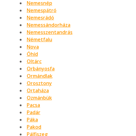
Nemesnép
Nemespátró
Nemesrádó
Nemessándorháza
Nemesszentandrás
Németfalu
Nova
Óhíd
Oltárc
Orbányosfa
Ormándlak
Orosztony
Ortaháza
Ozmánbük
Pacsa
Padár
Páka
Pakod
Pálfiszeg