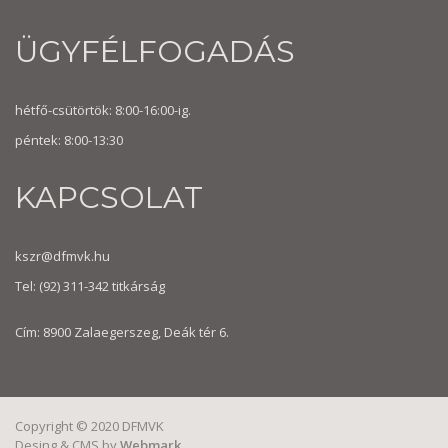
ÜGYFÉLFOGADÁS
hétfő-csütörtök: 8:00-16:00-ig.
péntek: 8:00-13:30
KAPCSOLAT
kszr@dfmvk.hu
Tel:
(92) 311-342
titkárság
Cím: 8900 Zalaegerszeg, Deák tér 6.
Copyright © 2020 DFMVK
Desing & CMS by
Webmark