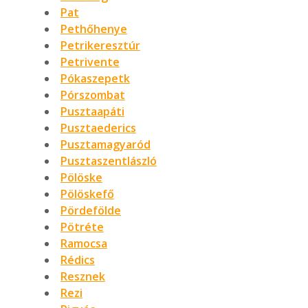
Pat
Pethőhenye
Petrikeresztúr
Petrivente
Pókaszepetk
Pórszombat
Pusztaapáti
Pusztaederics
Pusztamagyaród
Pusztaszentlászló
Pölöske
Pölöskefő
Pördefölde
Pötréte
Ramocsa
Rédics
Resznek
Rezi