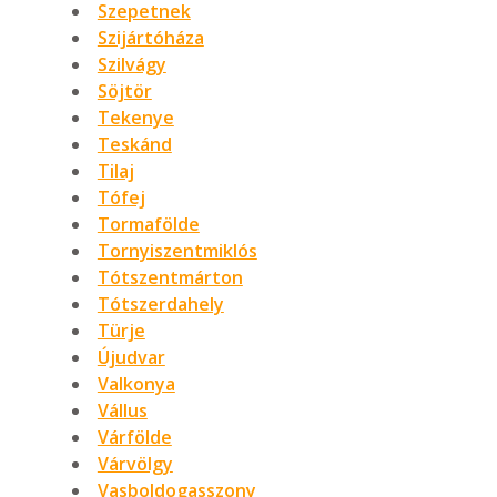
Szepetnek
Szijártóháza
Szilvágy
Söjtör
Tekenye
Teskánd
Tilaj
Tófej
Tormafölde
Tornyiszentmiklós
Tótszentmárton
Tótszerdahely
Türje
Újudvar
Valkonya
Vállus
Várfölde
Várvölgy
Vasboldogasszony