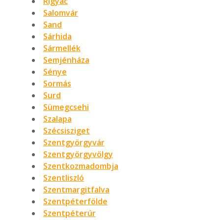
Rigyác
Salomvár
Sand
Sárhida
Sármellék
Semjénháza
Sénye
Sormás
Surd
Sümegcsehi
Szalapa
Szécsisziget
Szentgyörgyvár
Szentgyörgyvölgy
Szentkozmadombja
Szentliszló
Szentmargitfalva
Szentpéterfölde
Szentpéterúr