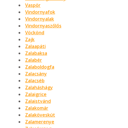
Vaspör
Vindornyafok
Vindornyalak
Vindornyaszőlős
Vöckönd
Zajk
Zalaapáti
Zalabaksa
Zalabér
Zalaboldogfa
Zalacsány
Zalacséb
Zalaháshágy
Zalaigrice
Zalaistvánd
Zalakomár
Zalaköveskút
Zalamerenye