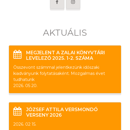
AKTUÁLIS
MEGJELENT A ZALAI KÖNYVTÁRI
LEVELEZŐ 2025. 1-2. SZÁMA
Összevont számmal jelentkezünk időszaki
kiadványunk folytatásaként. Mozgalmas évet
tudhatunk
2026. 05 20.
JÓZSEF ATTILA VERSMONDÓ
VERSENY 2026
2026. 02 15.