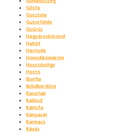
Gombosszeg
Gősfa
Gosztola
Gutorfölde
Gyűrűs
Hagyárosbörönd
Hahót
Hernyék
Homokkomárom
Hosszúvölgy
Hottó
Iborfia
Iklódbördőce
Kacorlak
Kallósd
Kálócfa
Kányavár
Karmacs
Kávás