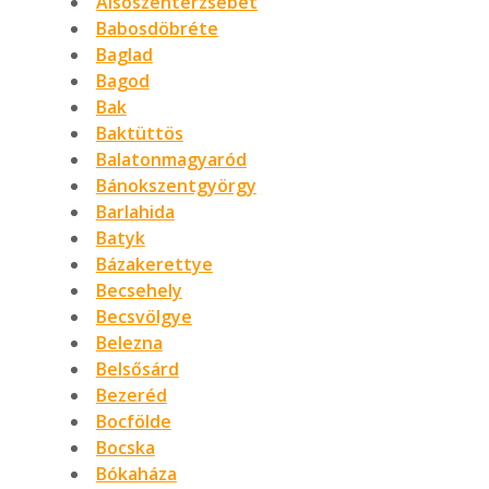
Alsószenterzsébet
Babosdöbréte
Baglad
Bagod
Bak
Baktüttös
Balatonmagyaród
Bánokszentgyörgy
Barlahida
Batyk
Bázakerettye
Becsehely
Becsvölgye
Belezna
Belsősárd
Bezeréd
Bocfölde
Bocska
Bókaháza