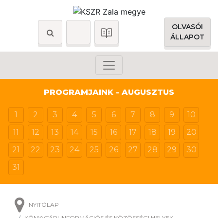
OLVASÓI
ÁLLAPOT
PROGRAMJAINK - AUGUSZTUS
1
2
3
4
5
6
7
8
9
10
11
12
13
14
15
16
17
18
19
20
21
22
23
24
25
26
27
28
29
30
31
NYITÓLAP
KÖNYVTÁRI INFORMÁCIÓS ÉS KÖZÖSSÉGI HELYEK