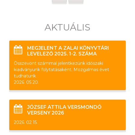
AKTUÁLIS
MEGJELENT A ZALAI KÖNYVTÁRI
LEVELEZŐ 2025. 1-2. SZÁMA
Összevont számmal jelentkezünk időszaki
kiadványunk folytatásaként. Mozgalmas évet
tudhatunk
2026. 05 20.
JÓZSEF ATTILA VERSMONDÓ
VERSENY 2026
2026. 02 15.