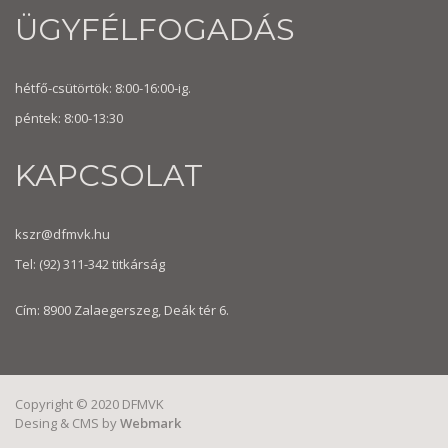
ÜGYFÉLFOGADÁS
hétfő-csütörtök: 8:00-16:00-ig.
péntek: 8:00-13:30
KAPCSOLAT
kszr@dfmvk.hu
Tel:
(92) 311-342
titkárság
Cím: 8900 Zalaegerszeg, Deák tér 6.
Copyright © 2020 DFMVK
Desing & CMS by
Webmark