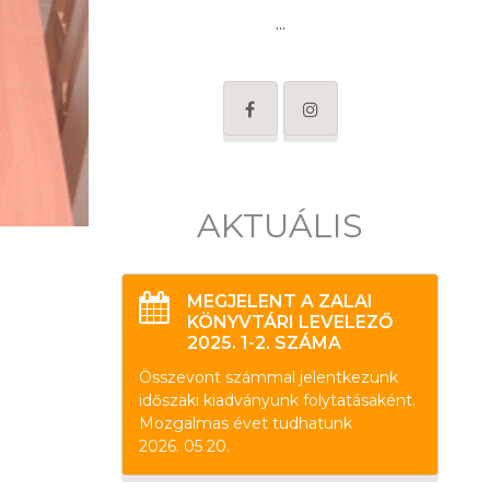
...
AKTUÁLIS
MEGJELENT A ZALAI
KÖNYVTÁRI LEVELEZŐ
2025. 1-2. SZÁMA
Összevont számmal jelentkezünk
időszaki kiadványunk folytatásaként.
Mozgalmas évet tudhatunk
2026. 05 20.