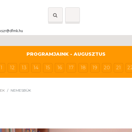
kszr@dfmk.hu
PROGRAMJAINK - AUGUSZTUS
11
12
13
14
15
16
17
18
19
20
21
2
YEK
NEMESBÜK