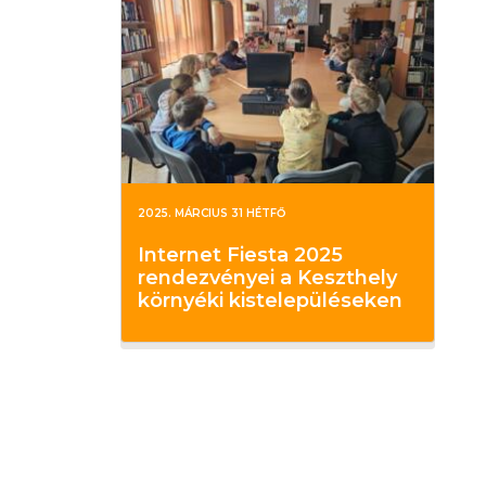
2025. MÁRCIUS 31 HÉTFŐ
Internet Fiesta 2025
rendezvényei a Keszthely
környéki kistelepüléseken