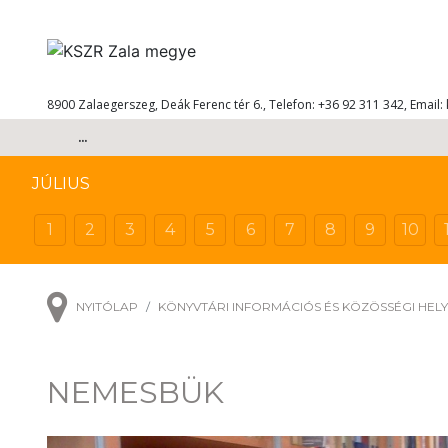
8900 Zalaegerszeg, Deák Ferenc tér 6., Telefon: +36 92 311 342, Email:
...
JÚLIUS
1
2
3
4
5
6
7
8
9
10
NYITÓLAP
KÖNYVTÁRI INFORMÁCIÓS ÉS KÖZÖSSÉGI HEL
NEMESBÜK