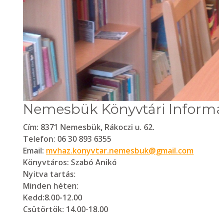
Nemesbük Könyvtári Informá
Cím:
8371 Nemesbük, Rákoczi u. 62.
Telefon:
06 30 893 6355
Email:
mvhaz.konyvtar.nemesbuk@gmail.com
Könyvtáros:
Szabó Anikó
Nyitva tartás:
Minden héten:
Kedd:8.00-12.00
Csütörtök: 14.00-18.00