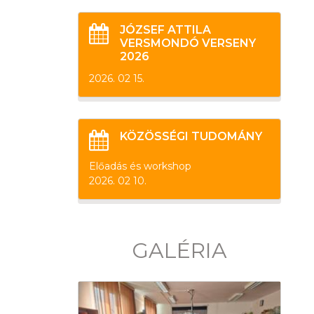
JÓZSEF ATTILA
VERSMONDÓ VERSENY
2026
2026. 02 15.
KÖZÖSSÉGI TUDOMÁNY
Előadás és workshop
2026. 02 10.
GALÉRIA