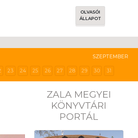
OLVASÓI
ÁLLAPOT
SZEPTEMBER
2
23
24
25
26
27
28
29
30
31
ZALA MEGYEI
KÖNYVTÁRI
PORTÁL