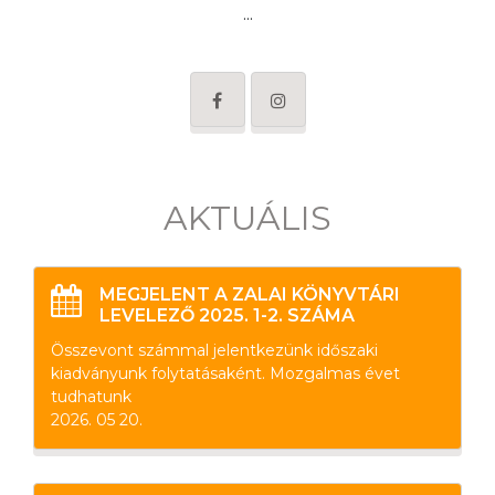
...
AKTUÁLIS
MEGJELENT A ZALAI KÖNYVTÁRI
LEVELEZŐ 2025. 1-2. SZÁMA
Összevont számmal jelentkezünk időszaki
kiadványunk folytatásaként. Mozgalmas évet
tudhatunk
2026. 05 20.