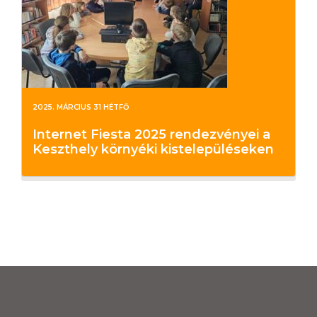
2025. MÁRCIUS 31 HÉTFŐ
Internet Fiesta 2025 rendezvényei a
Keszthely környéki kistelepüléseken