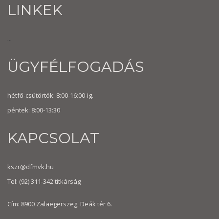
LINKEK
...
ÜGYFÉLFOGADÁS
hétfő-csütörtök: 8:00-16:00-ig.
péntek: 8:00-13:30
KAPCSOLAT
kszr@dfmvk.hu
Tel:
(92) 311-342
titkárság
Cím: 8900 Zalaegerszeg, Deák tér 6.