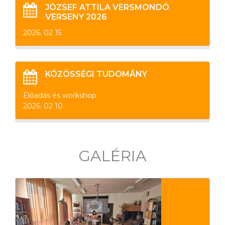
JÓZSEF ATTILA VERSMONDÓ
VERSENY 2026
2026. 02 15.
KÖZÖSSÉGI TUDOMÁNY
Előadás és workshop
2026. 02 10.
GALÉRIA