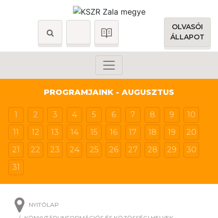
OLVASÓI
ÁLLAPOT
PROGRAMJAINK - AUGUSZTUS
1
2
3
4
5
6
7
8
9
10
11
12
13
14
15
16
17
18
19
20
21
22
23
24
25
26
27
28
29
30
31
NYITÓLAP
KÖNYVTÁRI INFORMÁCIÓS ÉS KÖZÖSSÉGI HELYEK