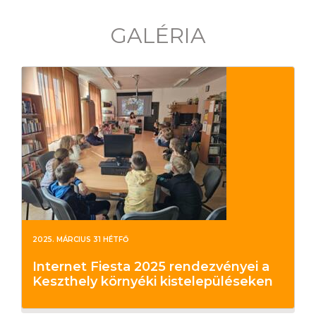
GALÉRIA
2025. MÁRCIUS 31 HÉTFŐ
Internet Fiesta 2025 rendezvényei a
Keszthely környéki kistelepüléseken