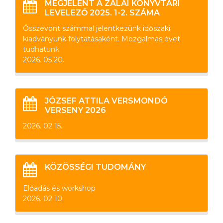
MEGJELENT A ZALAI KÖNYVTÁRI
LEVELEZŐ 2025. 1-2. SZÁMA
Összevont számmal jelentkezünk időszaki
kiadványunk folytatásaként. Mozgalmas évet
tudhatunk
2026. 05 20.
JÓZSEF ATTILA VERSMONDÓ
VERSENY 2026
2026. 02 15.
KÖZÖSSÉGI TUDOMÁNY
Előadás és workshop
2026. 02 10.