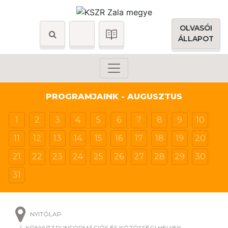
OLVASÓI
ÁLLAPOT
PROGRAMJAINK - AUGUSZTUS
1
2
3
4
5
6
7
8
9
10
11
12
13
14
15
16
17
18
19
20
21
22
23
24
25
26
27
28
29
30
31
NYITÓLAP
KÖNYVTÁRI INFORMÁCIÓS ÉS KÖZÖSSÉGI HELYEK