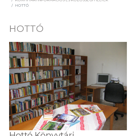
HOTTÓ
HOTTÓ
Hottó Könyvtári