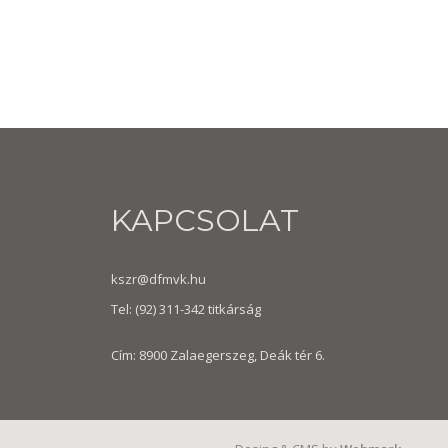
KAPCSOLAT
kszr@dfmvk.hu
Tel:
(92) 311-342
titkárság
Cím: 8900 Zalaegerszeg, Deák tér 6.