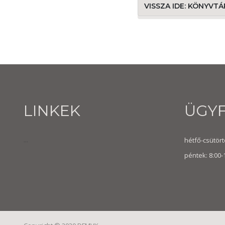
VISSZA IDE: KÖNYVT
LINKEK
ÜGY
hétfő-csütörtö
...
péntek: 8:00-