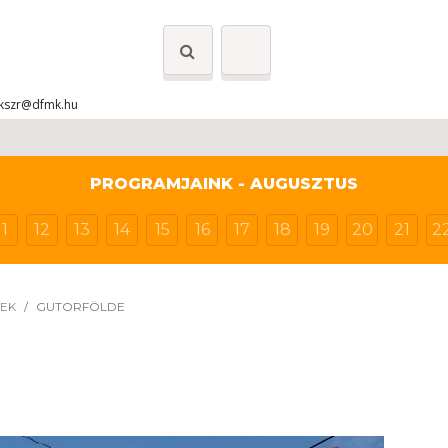
kszr@dfmk.hu
PROGRAMJAINK - AUGUSZTUS
11
12
13
14
15
16
17
18
19
20
21
2
YEK
GUTORFÖLDE