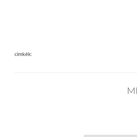
címkék:
M