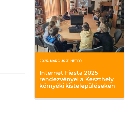
2025. MÁRCIUS 31 HÉTFŐ
Internet Fiesta 2025
rendezvényei a Keszthely
környéki kistelepüléseken