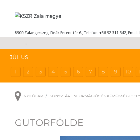
8900 Zalaegerszeg, Deák Ferenc tér 6., Telefon: +36 92 311 342, Email:
...
JÚLIUS
1
2
3
4
5
6
7
8
9
10
NYITÓLAP
KÖNYVTÁRI INFORMÁCIÓS ÉS KÖZÖSSÉGI HEL
GUTORFÖLDE