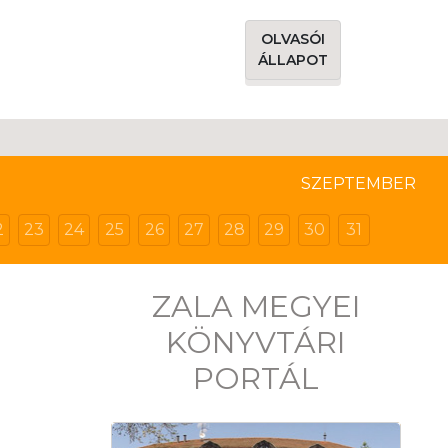
OLVASÓI
ÁLLAPOT
SZEPTEMBER
2
23
24
25
26
27
28
29
30
31
ZALA MEGYEI
KÖNYVTÁRI
PORTÁL