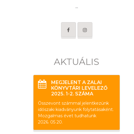
...
AKTUÁLIS
MEGJELENT A ZALAI
KÖNYVTÁRI LEVELEZŐ
2025. 1-2. SZÁMA
Összevont számmal jelentkezünk
időszaki kiadványunk folytatásaként.
Mozgalmas évet tudhatunk
2026. 05 20.