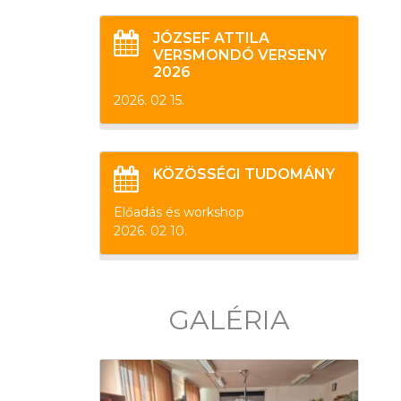
JÓZSEF ATTILA
VERSMONDÓ VERSENY
2026
2026. 02 15.
KÖZÖSSÉGI TUDOMÁNY
Előadás és workshop
2026. 02 10.
GALÉRIA