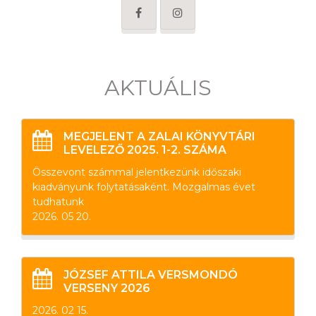
AKTUÁLIS
MEGJELENT A ZALAI KÖNYVTÁRI
LEVELEZŐ 2025. 1-2. SZÁMA
Összevont számmal jelentkezünk időszaki
kiadványunk folytatásaként. Mozgalmas évet
tudhatunk
2026. 05 20.
JÓZSEF ATTILA VERSMONDÓ
VERSENY 2026
2026. 02 15.