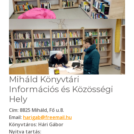
Miháld Könyvtári
Információs és Közösségi
Hely
Cím:
8825 Miháld, Fő u.8.
Email:
harigab@freemail.hu
Könyvtáros:
Hári Gábor
Nyitva tartás: