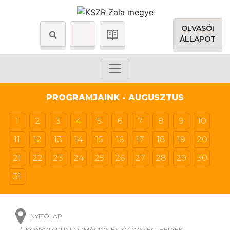
OLVASÓI
ÁLLAPOT
PROGRAMJAINK - AUGUSZTUS
1
2
3
4
5
6
7
8
9
10
11
12
13
14
15
16
17
18
19
20
21
22
23
24
25
26
27
28
29
30
31
NYITÓLAP
KÖNYVTÁRI INFORMÁCIÓS ÉS KÖZÖSSÉGI HELYEK