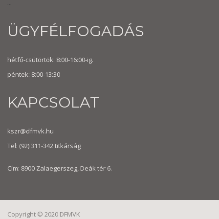
...
ÜGYFÉLFOGADÁS
hétfő-csütörtök: 8:00-16:00-ig.
péntek: 8:00-13:30
KAPCSOLAT
kszr@dfmvk.hu
Tel:
(92) 311-342
titkárság
Cím: 8900 Zalaegerszeg, Deák tér 6.
Copyright © 2020 DFMVK