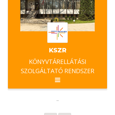
KSZR
KÖNYVTÁRELLÁTÁSI
SZOLGÁLTATÓ RENDSZER
...