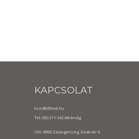
KAPCSOLAT
kszr@dfmvk.hu
Tel:
(92) 311-342
titkárság
Cím: 8900 Zalaegerszeg, Deák tér 6.