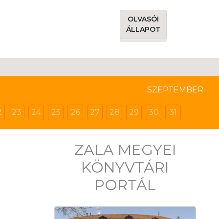
OLVASÓI
ÁLLAPOT
SZEPTEMBER
2
23
24
25
26
27
28
29
30
31
ZALA MEGYEI
KÖNYVTÁRI
PORTÁL