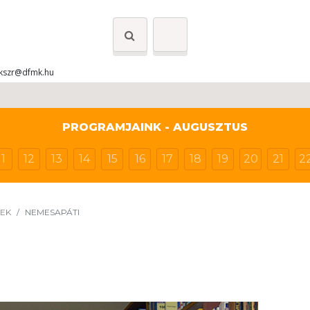
kszr@dfmk.hu
PROGRAMJAINK - AUGUSZTUS
11
12
13
14
15
16
17
18
19
20
21
2
YEK
NEMESAPÁTI