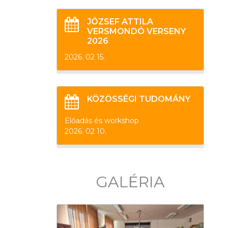
JÓZSEF ATTILA
VERSMONDÓ VERSENY
2026
2026. 02 15.
KÖZÖSSÉGI TUDOMÁNY
Előadás és workshop
2026. 02 10.
GALÉRIA