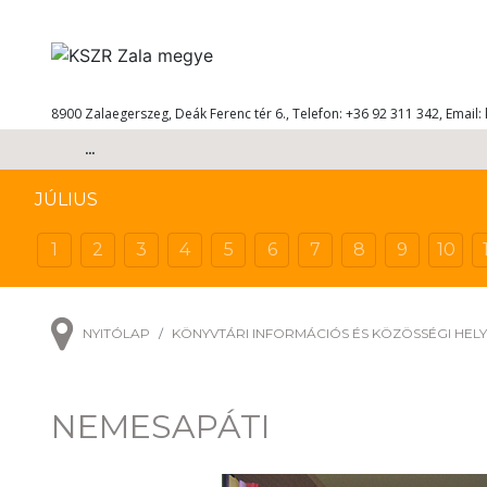
8900 Zalaegerszeg, Deák Ferenc tér 6., Telefon: +36 92 311 342, Email:
...
JÚLIUS
1
2
3
4
5
6
7
8
9
10
NYITÓLAP
KÖNYVTÁRI INFORMÁCIÓS ÉS KÖZÖSSÉGI HEL
NEMESAPÁTI