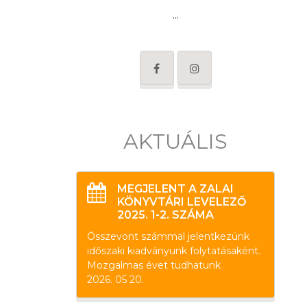
...
AKTUÁLIS
MEGJELENT A ZALAI
KÖNYVTÁRI LEVELEZŐ
2025. 1-2. SZÁMA
Összevont számmal jelentkezünk
időszaki kiadványunk folytatásaként.
Mozgalmas évet tudhatunk
2026. 05 20.