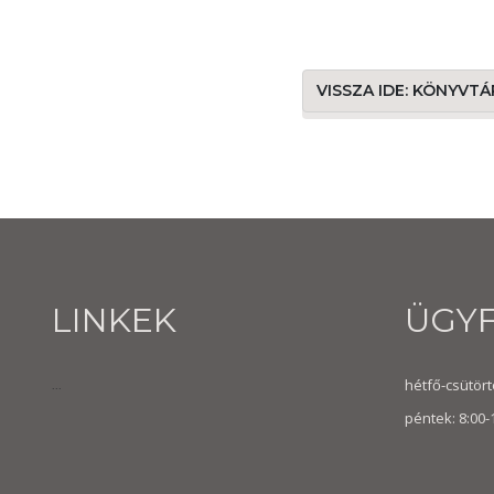
VISSZA IDE: KÖNYVT
LINKEK
ÜGY
hétfő-csütörtö
...
péntek: 8:00-