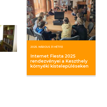
2025. MÁRCIUS 31 HÉTFŐ
Internet Fiesta 2025
rendezvényei a Keszthely
környéki kistelepüléseken