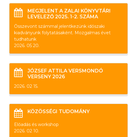
MEGJELENT A ZALAI KÖNYVTÁRI
LEVELEZŐ 2025. 1-2. SZÁMA
Összevont számmal jelentkezünk időszaki
kiadványunk folytatásaként. Mozgalmas évet
tudhatunk
2026. 05 20.
JÓZSEF ATTILA VERSMONDÓ
VERSENY 2026
2026. 02 15.
KÖZÖSSÉGI TUDOMÁNY
Előadás és workshop
2026. 02 10.