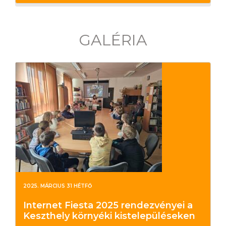
GALÉRIA
2025. MÁRCIUS 31 HÉTFŐ
Internet Fiesta 2025 rendezvényei a
Keszthely környéki kistelepüléseken