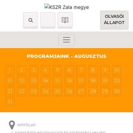
OLVASÓI
ÁLLAPOT
PROGRAMJAINK - AUGUSZTUS
1
2
3
4
5
6
7
8
9
10
11
12
13
14
15
16
17
18
19
20
21
22
23
24
25
26
27
28
29
30
31
NYITÓLAP
KÖNYVTÁRI INFORMÁCIÓS ÉS KÖZÖSSÉGI HELYEK