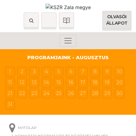
OLVASÓI
ÁLLAPOT
PROGRAMJAINK - AUGUSZTUS
1
2
3
4
5
6
7
8
9
10
11
12
13
14
15
16
17
18
19
20
21
22
23
24
25
26
27
28
29
30
31
NYITÓLAP
KÖNYVTÁRI INFORMÁCIÓS ÉS KÖZÖSSÉGI HELYEK