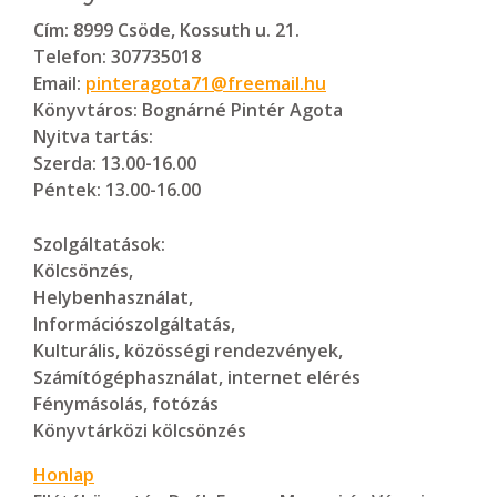
Cím:
8999 Csöde, Kossuth u. 21.
Telefon:
307735018
Email:
pinteragota71@freemail.hu
Könyvtáros:
Bognárné Pintér Agota
Nyitva tartás:
Szerda: 13.00-16.00
Péntek: 13.00-16.00
Szolgáltatások:
Kölcsönzés,
Helybenhasználat,
Információszolgáltatás,
Kulturális, közösségi rendezvények,
Számítógéphasználat, internet elérés
Fénymásolás, fotózás
Könyvtárközi kölcsönzés
Honlap