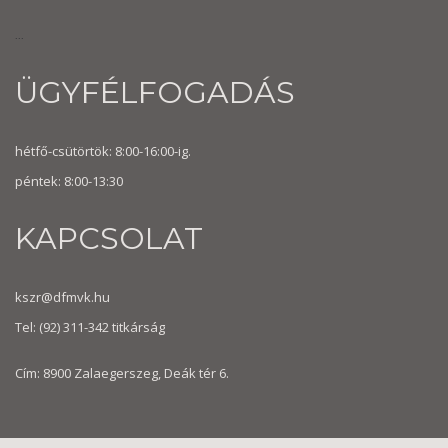
...
ÜGYFÉLFOGADÁS
hétfő-csütörtök: 8:00-16:00-ig.
péntek: 8:00-13:30
KAPCSOLAT
kszr@dfmvk.hu
Tel:
(92) 311-342
titkárság
Cím: 8900 Zalaegerszeg, Deák tér 6.