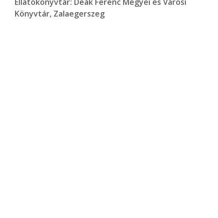
Ellátókönyvtár:
Deák Ferenc Megyei és Városi
Könyvtár, Zalaegerszeg