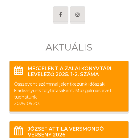
AKTUÁLIS
MEGJELENT A ZALAI KÖNYVTÁRI
LEVELEZŐ 2025. 1-2. SZÁMA
Összevont számmal jelentkezünk időszaki
kiadványunk folytatásaként. Mozgalmas évet
tudhatunk
2026. 05 20.
JÓZSEF ATTILA VERSMONDÓ
VERSENY 2026