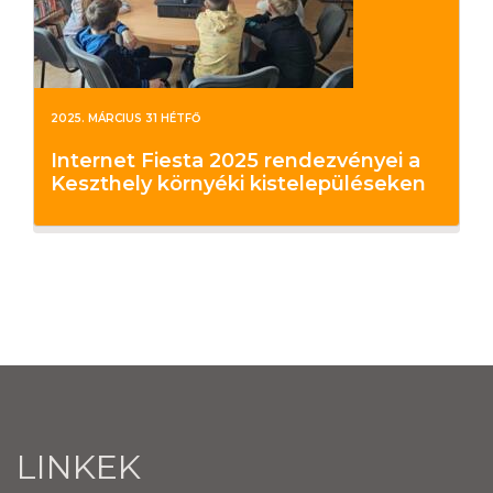
2025. MÁRCIUS 31 HÉTFŐ
Internet Fiesta 2025 rendezvényei a
Keszthely környéki kistelepüléseken
LINKEK