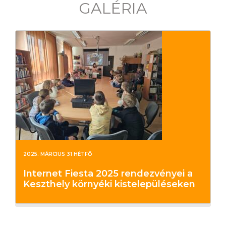
GALÉRIA
2025. MÁRCIUS 31 HÉTFŐ
Internet Fiesta 2025 rendezvényei a
Keszthely környéki kistelepüléseken