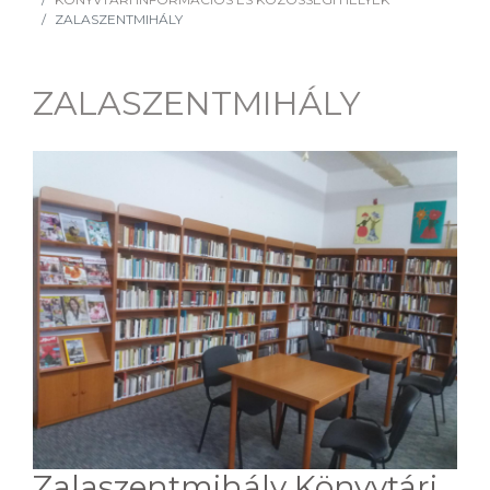
ZALASZENTMIHÁLY
ZALASZENTMIHÁLY
Zalaszentmihály Könyvtári