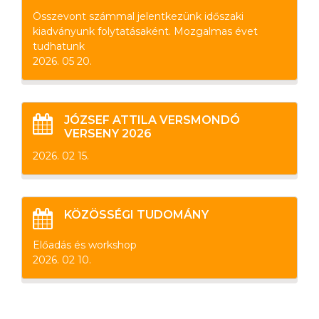
Összevont számmal jelentkezünk időszaki
kiadványunk folytatásaként. Mozgalmas évet
tudhatunk
2026. 05 20.
JÓZSEF ATTILA VERSMONDÓ
VERSENY 2026
2026. 02 15.
KÖZÖSSÉGI TUDOMÁNY
Előadás és workshop
2026. 02 10.