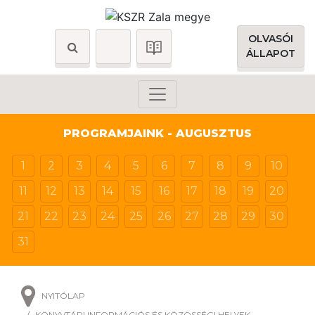
OLVASÓI
ÁLLAPOT
PROGRAMJAINK - AUGUSZTUS
1
2
3
4
5
6
7
8
9
10
11
12
13
14
15
16
17
18
19
20
21
22
23
24
25
26
27
28
29
30
31
NYITÓLAP
KÖNYVTÁRI INFORMÁCIÓS ÉS KÖZÖSSÉGI HELYEK