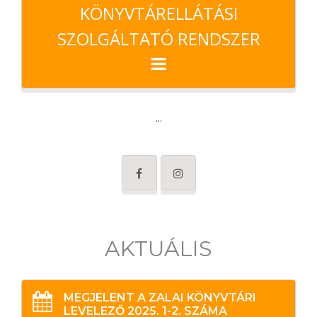
KÖNYVTÁRELLÁTÁSI
SZOLGÁLTATÓ RENDSZER
...
AKTUÁLIS
MEGJELENT A ZALAI KÖNYVTÁRI
LEVELEZŐ 2025. 1-2. SZÁMA