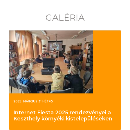
GALÉRIA
2025. MÁRCIUS 31 HÉTFŐ
Internet Fiesta 2025 rendezvényei a
Keszthely környéki kistelepüléseken