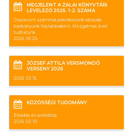
MEGJELENT A ZALAI KÖNYVTÁRI
LEVELEZŐ 2025. 1-2. SZÁMA
Összevont számmal jelentkezünk időszaki
kiadványunk folytatásaként. Mozgalmas évet
tudhatunk
2026. 05 20.
JÓZSEF ATTILA VERSMONDÓ
VERSENY 2026
2026. 02 15.
KÖZÖSSÉGI TUDOMÁNY
Előadás és workshop
2026. 02 10.