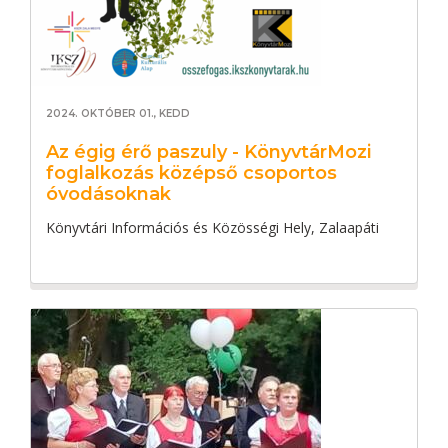
2024. OKTÓBER 01., KEDD
Az égig érő paszuly - KönyvtárMozi
foglalkozás középső csoportos
óvodásoknak
Könyvtári Információs és Közösségi Hely, Zalaapáti