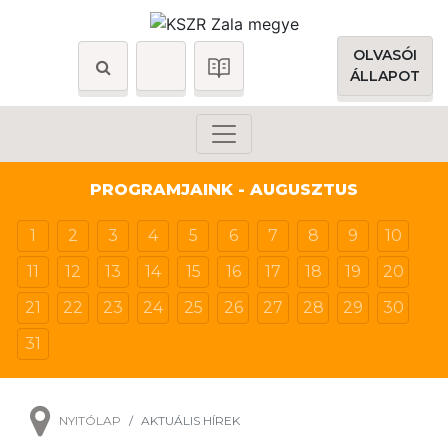
OLVASÓI
ÁLLAPOT
PROGRAMJAINK - AUGUSZTUS
1
2
3
4
5
6
7
8
9
10
11
12
13
14
15
16
17
18
19
20
21
22
23
24
25
26
27
28
29
30
31
NYITÓLAP
AKTUÁLIS HÍREK