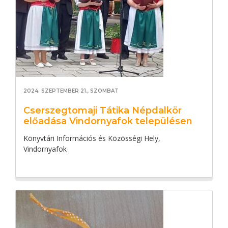
2024. SZEPTEMBER 21., SZOMBAT
Cserszegtomaji Tátika Népdalkör
előadása Vindornyafok településen
Könyvtári Információs és Közösségi Hely,
Vindornyafok