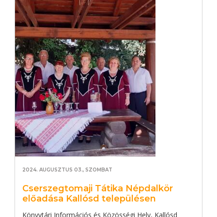
2024. AUGUSZTUS 03., SZOMBAT
Cserszegtomaji Tátika Népdalkör
előadása Kallósd településen
Könyvtári Információs és Közösségi Hely, Kallósd