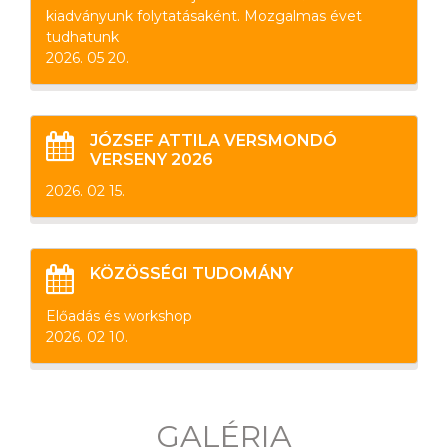
kiadványunk folytatásaként. Mozgalmas évet
tudhatunk
2026. 05 20.
JÓZSEF ATTILA VERSMONDÓ
VERSENY 2026
2026. 02 15.
KÖZÖSSÉGI TUDOMÁNY
Előadás és workshop
2026. 02 10.
GALÉRIA