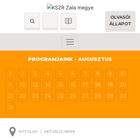
OLVASÓI
ÁLLAPOT
PROGRAMJAINK - AUGUSZTUS
1
2
3
4
5
6
7
8
9
10
11
12
13
14
15
16
17
18
19
20
21
22
23
24
25
26
27
28
29
30
31
NYITÓLAP
AKTUÁLIS HÍREK