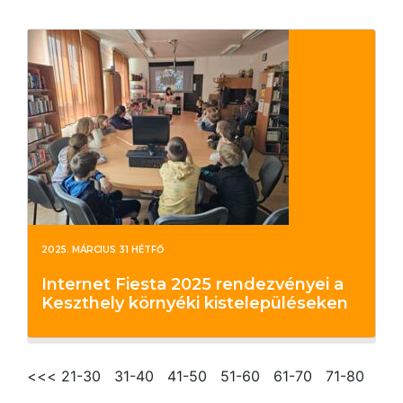
2025. MÁRCIUS 31 HÉTFŐ
Internet Fiesta 2025 rendezvényei a
Keszthely környéki kistelepüléseken
<<<
21-30
31-40
41-50
51-60
61-70
71-80