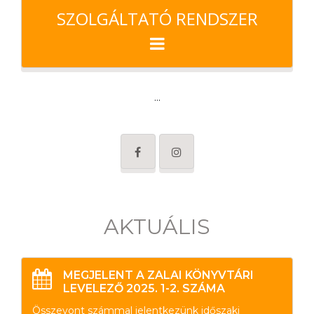
SZOLGÁLTATÓ RENDSZER
...
AKTUÁLIS
MEGJELENT A ZALAI KÖNYVTÁRI
LEVELEZŐ 2025. 1-2. SZÁMA
Összevont számmal jelentkezünk időszaki