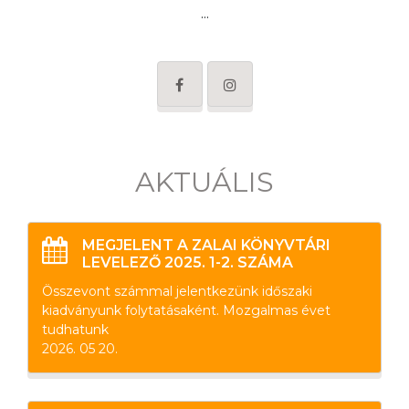
...
AKTUÁLIS
MEGJELENT A ZALAI KÖNYVTÁRI
LEVELEZŐ 2025. 1-2. SZÁMA
Összevont számmal jelentkezünk időszaki
kiadványunk folytatásaként. Mozgalmas évet
tudhatunk
2026. 05 20.