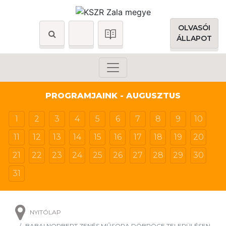
OLVASÓI
ÁLLAPOT
PROGRAMJAINK - AUGUSZTUS
1
2
3
4
5
6
7
8
9
10
11
12
13
14
15
16
17
18
19
20
21
22
23
24
25
26
27
28
29
30
31
NYITÓLAP
BABAI NORBERT ZENÉS MŰSORA DÖBRÖCE TELEPÜLÉSEN