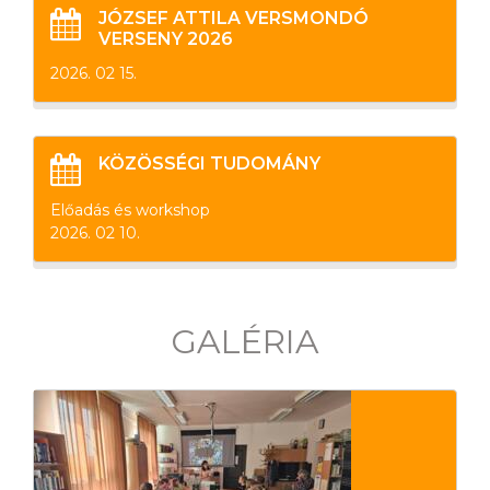
JÓZSEF ATTILA VERSMONDÓ
VERSENY 2026
2026. 02 15.
KÖZÖSSÉGI TUDOMÁNY
Előadás és workshop
2026. 02 10.
GALÉRIA