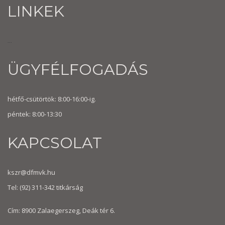
LINKEK
...
ÜGYFÉLFOGADÁS
hétfő-csütörtök: 8:00-16:00-ig.
péntek: 8:00-13:30
KAPCSOLAT
kszr@dfmvk.hu
Tel:
(92) 311-342
titkárság
Cím: 8900 Zalaegerszeg, Deák tér 6.