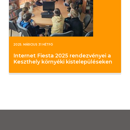
2025. MÁRCIUS 31 HÉTFŐ
Internet Fiesta 2025 rendezvényei a
Keszthely környéki kistelepüléseken