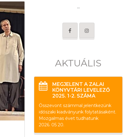
...
AKTUÁLIS
MEGJELENT A ZALAI
KÖNYVTÁRI LEVELEZŐ
2025. 1-2. SZÁMA
Összevont számmal jelentkezünk
időszaki kiadványunk folytatásaként.
Mozgalmas évet tudhatunk
2026. 05 20.