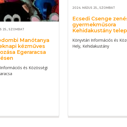
2024. MÁJUS 25., SZOMBAT
Ecsedi Csenge zené
gyermekműsora
Kehidakustány tele
S 25., SZOMBAT
edombi Manótanya
Könyvtári Információs és Köz
eknapi kézműves
Hely, Kehidakustány
kozása Egeraracsa
lésen
 Információs és Közösségi
raracsa