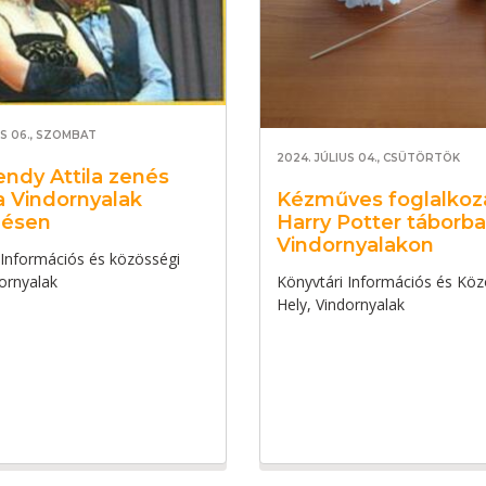
US 06., SZOMBAT
2024. JÚLIUS 04., CSÜTÖRTÖK
endy Attila zenés
 Vindornyalak
Kézműves foglalkoz
lésen
Harry Potter táborb
Vindornyalakon
 Információs és közösségi
dornyalak
Könyvtári Információs és Köz
Hely, Vindornyalak