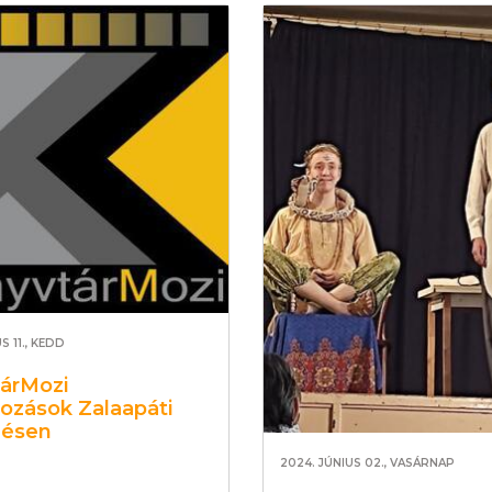
S 11., KEDD
árMozi
kozások Zalaapáti
lésen
2024. JÚNIUS 02., VASÁRNAP