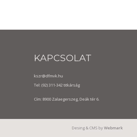
KAPCSOLAT
kszr@dfmvk.hu
Tel:
(92) 311-342
titkárság
Cím: 8900 Zalaegerszeg, Deák tér 6.
Desing & CMS by
Webmark