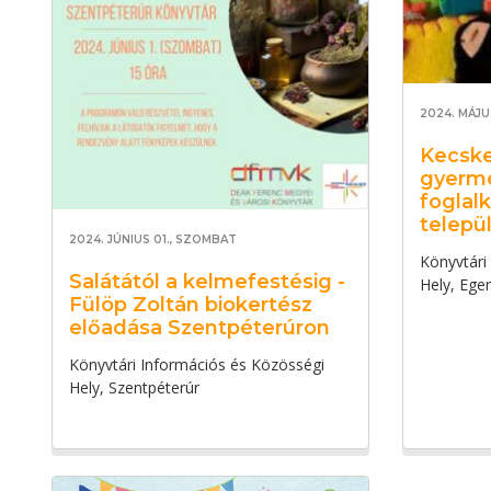
2024. MÁJU
Kecsk
gyerm
foglal
telepü
2024. JÚNIUS 01., SZOMBAT
Könyvtári
Salátától a kelmefestésig -
Hely, Ege
Fülöp Zoltán biokertész
előadása Szentpéterúron
Könyvtári Információs és Közösségi
Hely, Szentpéterúr