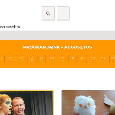
kszr@dfmk.hu
PROGRAMJAINK - AUGUSZTUS
11
12
13
14
15
16
17
18
19
20
21
2