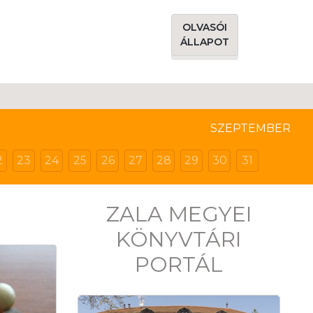
OLVASÓI
ÁLLAPOT
SZEPTEMBER
2
23
24
25
26
27
28
29
30
31
ZALA MEGYEI
KÖNYVTÁRI
PORTÁL