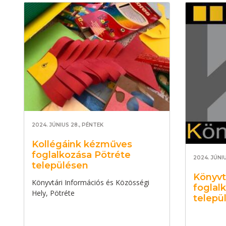
2024. JÚNIUS 28., PÉNTEK
Kollégáink kézműves
foglalkozása Pötréte
2024. JÚNIU
településen
Könyvt
Könyvtári Információs és Közösségi
foglal
Hely, Pötréte
telepü