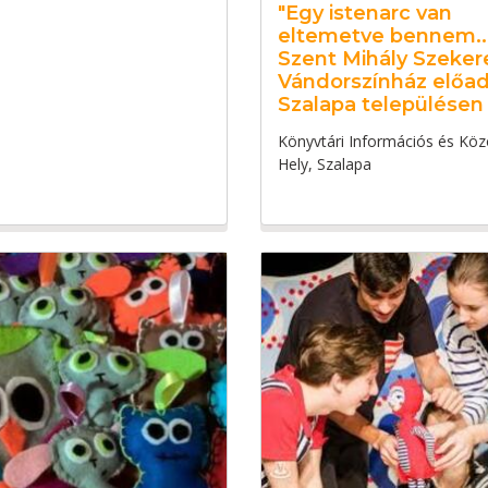
"Egy istenarc van
eltemetve bennem..."
Szent Mihály Szeker
Vándorszínház előa
Szalapa településen
Könyvtári Információs és Köz
Hely, Szalapa