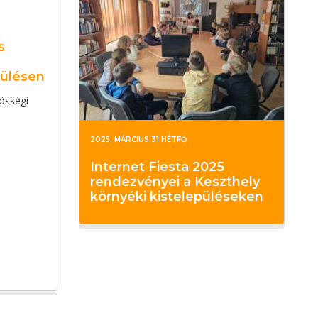
s
pülésen
össégi
2025. MÁRCIUS 31 HÉTFŐ
Internet Fiesta 2025
rendezvényei a Keszthely
környéki kistelepüléseken