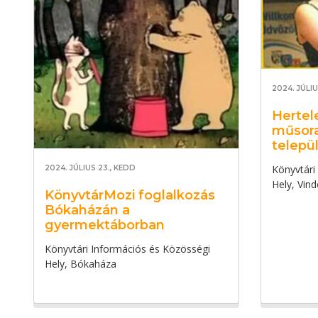
2024. JÚLI
Hertel
műsora
telepü
Könyvtári
2024. JÚLIUS 23., KEDD
Hely, Vin
KönyvtárMozi foglalkozás
Bókaházán a
gyermektáborban
Könyvtári Információs és Közösségi
Hely, Bókaháza