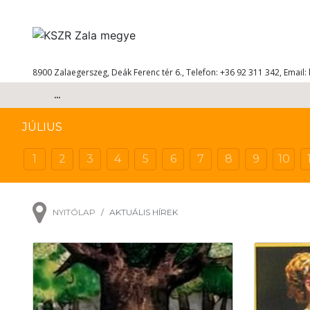
8900 Zalaegerszeg, Deák Ferenc tér 6., Telefon: +36 92 311 342, Email:
...
JÚLIUS
1
2
3
4
5
6
7
8
9
10
NYITÓLAP
AKTUÁLIS HÍREK