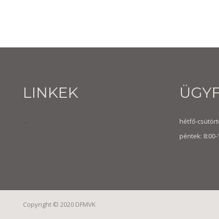
LINKEK
ÜGY
hétfő-csütörtö
...
péntek: 8:00-
Copyright © 2020 DFMVK