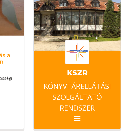
ás a
an
KSZR
össégi
KÖNYVTÁRELLÁTÁSI
SZOLGÁLTATÓ
RENDSZER