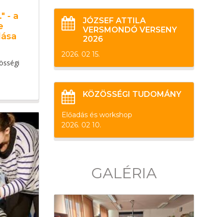
 - a
JÓZSEF ATTILA
e
VERSMONDÓ VERSENY
dása
2026
2026. 02 15.
össégi
KÖZÖSSÉGI TUDOMÁNY
Előadás és workshop
2026. 02 10.
GALÉRIA