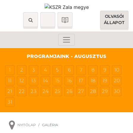
OLVASÓI
ÁLLAPOT
PROGRAMJAINK - AUGUSZTUS
1
2
3
4
5
6
7
8
9
10
11
12
13
14
15
16
17
18
19
20
21
22
23
24
25
26
27
28
29
30
31
NYITÓLAP
GALÉRIA