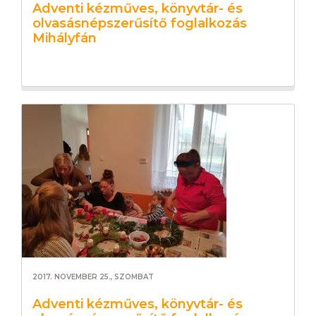
Adventi kézműves, könyvtár- és
olvasásnépszerűsítő foglalkozás
Mihályfán
2017. NOVEMBER 25., SZOMBAT
Adventi kézműves, könyvtár- és