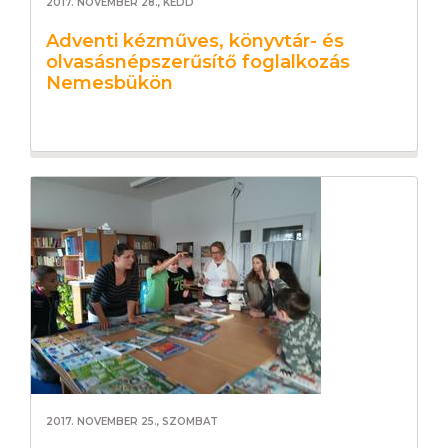
2017. NOVEMBER 28., KEDD
Adventi kézműves, könyvtár- és
olvasásnépszerűsítő foglalkozás
Nemesbükön
2017. NOVEMBER 25., SZOMBAT