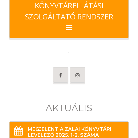
KÖNYVTÁRELLÁTÁSI
SZOLGÁLTATÓ RENDSZER
...
AKTUÁLIS
MEGJELENT A ZALAI KÖNYVTÁRI
LEVELEZŐ 2025. 1-2. SZÁMA