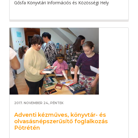
Gősfa Könyvtári Információs és Közösségi Hely
2017. NOVEMBER 24., PÉNTEK
Adventi kézműves, könyvtár- és
olvasásnépszerűsítő foglalkozás
Pötrétén