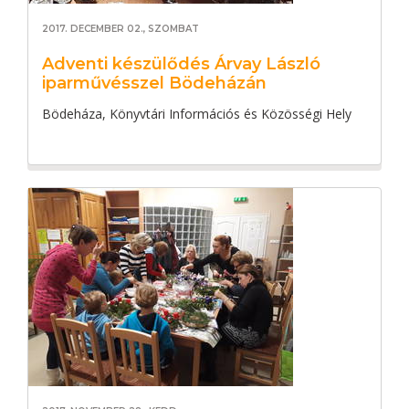
2017. DECEMBER 02., SZOMBAT
Adventi készülődés Árvay László
iparművésszel Bödeházán
Bödeháza, Könyvtári Információs és Közösségi Hely