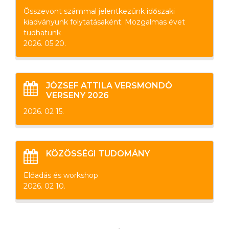
Összevont számmal jelentkezünk időszaki
kiadványunk folytatásaként. Mozgalmas évet
tudhatunk
2026. 05 20.
JÓZSEF ATTILA VERSMONDÓ
VERSENY 2026
2026. 02 15.
KÖZÖSSÉGI TUDOMÁNY
Előadás és workshop
2026. 02 10.