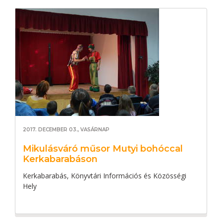
2017. DECEMBER 03., VASÁRNAP
Mikulásváró műsor Mutyi bohóccal
Kerkabarabáson
Kerkabarabás, Könyvtári Információs és Közösségi
Hely