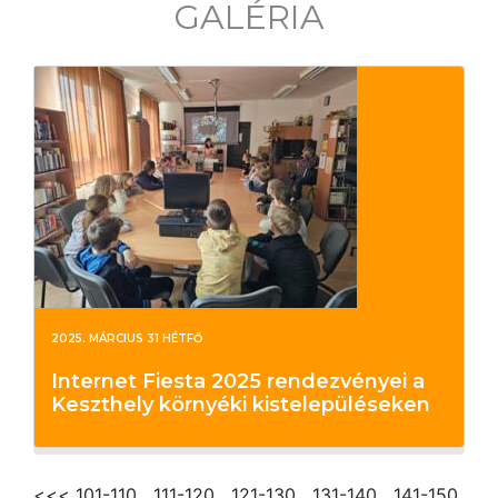
GALÉRIA
2025. MÁRCIUS 31 HÉTFŐ
Internet Fiesta 2025 rendezvényei a
Keszthely környéki kistelepüléseken
<<<
101-110
111-120
121-130
131-140
141-150