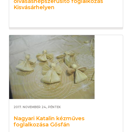
olvasásnépszerűsítő foglalkozás
Kisvásárhelyen
2017. NOVEMBER 24., PÉNTEK
Nagyari Katalin kézműves
foglalkozása Gősfán