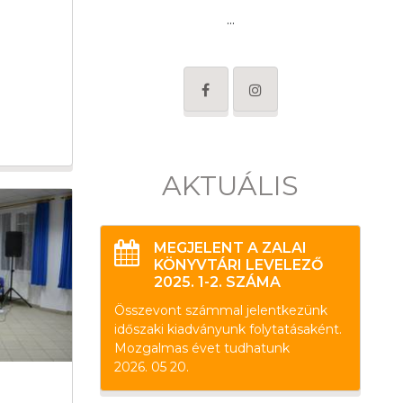
...
AKTUÁLIS
MEGJELENT A ZALAI
KÖNYVTÁRI LEVELEZŐ
2025. 1-2. SZÁMA
Összevont számmal jelentkezünk
időszaki kiadványunk folytatásaként.
Mozgalmas évet tudhatunk
2026. 05 20.