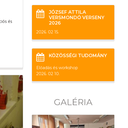
JÓZSEF ATTILA
VERSMONDÓ VERSENY
ciós és
2026
2026. 02 15.
KÖZÖSSÉGI TUDOMÁNY
Előadás és workshop
2026. 02 10.
GALÉRIA