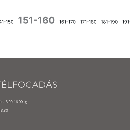
151-160
41-150
161-170
171-180
181-190
191
FÉLFOGADÁS
k: 8:00-16:00-ig.
13:30