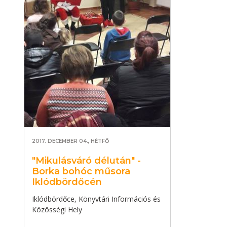
2017. DECEMBER 04., HÉTFŐ
"Mikulásváró délután" -
Borka bohóc műsora
Iklódbördőcén
Iklódbördőce, Könyvtári Információs és
Közösségi Hely