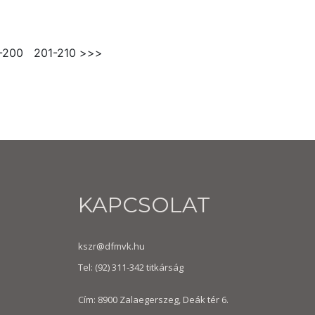
-200
201-210
>>>
KAPCSOLAT
kszr@dfmvk.hu
Tel:
(92) 311-342
titkárság
Cím: 8900 Zalaegerszeg, Deák tér 6.