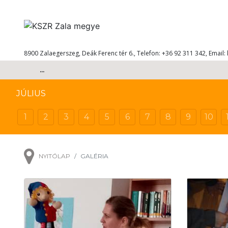
8900 Zalaegerszeg, Deák Ferenc tér 6., Telefon: +36 92 311 342, Email:
...
JÚLIUS
1
2
3
4
5
6
7
8
9
10
NYITÓLAP
GALÉRIA