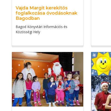
Vajda Margit kerekítős
foglalkozása óvodásoknak
Bagodban
Bagod Könyvtári Információs és
Közösségi Hely