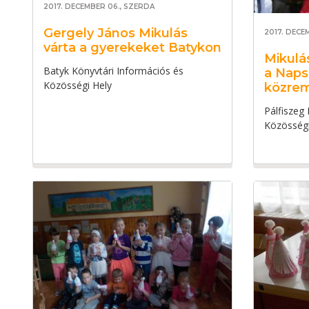
2017. DECEMBER 06., SZERDA
Gergely János Mikulás
2017. DECE
várta a gyerekeket Batykon
Mikulá
Batyk Könyvtári Információs és
a Naps
Közösségi Hely
közre
Pálfiszeg
Közösségi