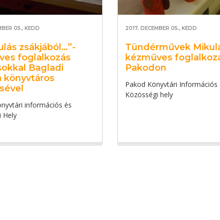
MBER 05., KEDD
2017. DECEMBER 05., KEDD
ulás zsákjából…”-
Tündérművek Mikul
es foglalkozás
kézműves foglalkoz
okkal Bagladi
Pakodon
 könyvtáros
Pakod Könyvtári Információs
sével
Közösségi hely
önyvtári információs és
 Hely