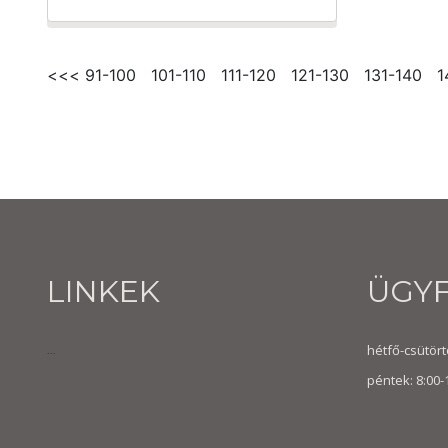
<<<
91-100
101-110
111-120
121-130
131-140
1
LINKEK
ÜGY
hétfő-csütörtö
...
péntek: 8:00-