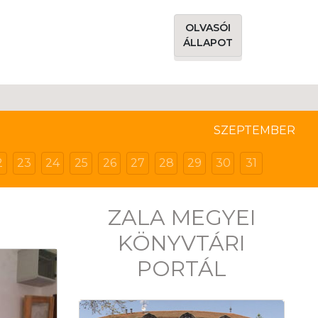
OLVASÓI
ÁLLAPOT
SZEPTEMBER
2
23
24
25
26
27
28
29
30
31
ZALA MEGYEI
KÖNYVTÁRI
PORTÁL