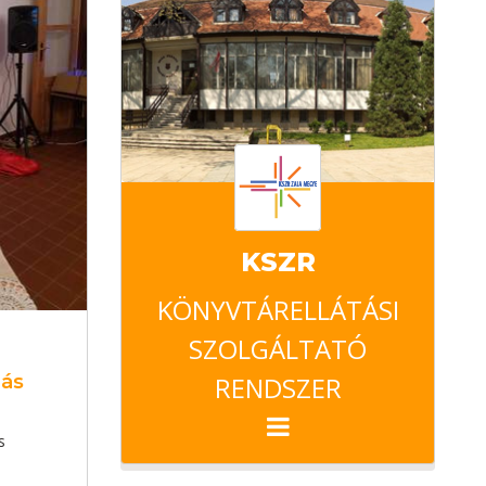
KSZR
KÖNYVTÁRELLÁTÁSI
SZOLGÁLTATÓ
RENDSZER
lás
s