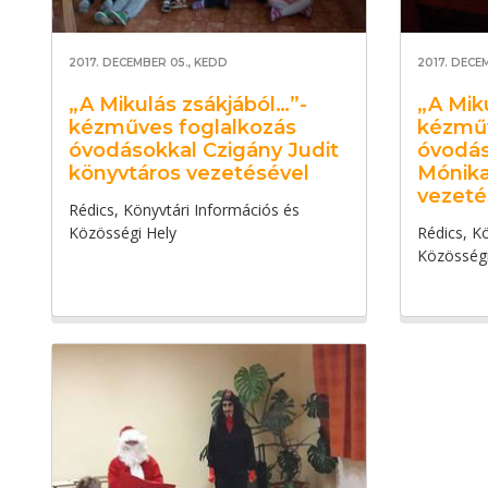
2017. DECEMBER 05., KEDD
2017. DECE
„A Mikulás zsákjából…”-
„A Mik
kézműves foglalkozás
kézműv
óvodásokkal Czigány Judit
óvodás
könyvtáros vezetésével
Mónika
vezeté
Rédics, Könyvtári Információs és
Közösségi Hely
Rédics, K
Közösségi