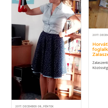
2017. DECE
Horvát
foglal
Zalasz
Zalaszent
Közösségi
2017. DECEMBER 08., PÉNTEK