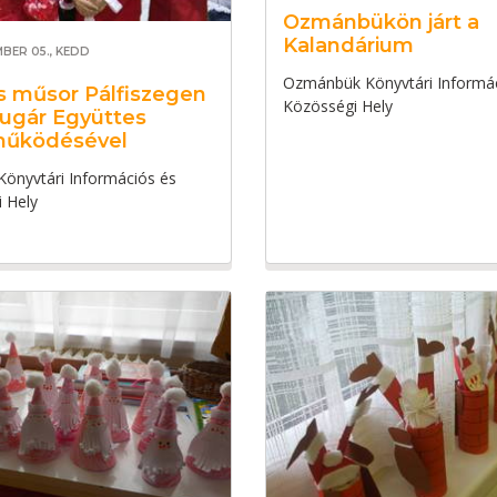
Ozmánbükön járt a
Kalandárium
MBER 05., KEDD
Ozmánbük Könyvtári Informá
s műsor Pálfiszegen
Közösségi Hely
ugár Együttes
működésével
 Könyvtári Információs és
 Hely