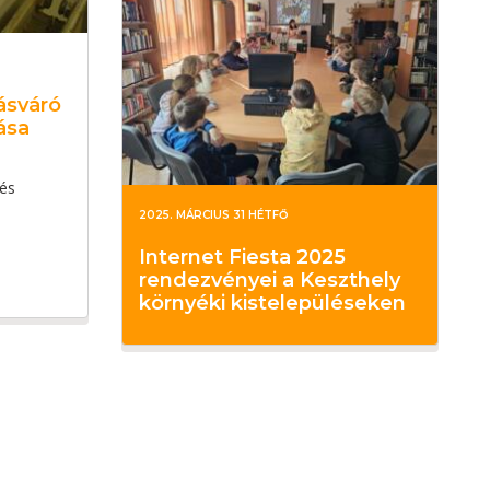
ásváró
ása
 és
2025. MÁRCIUS 31 HÉTFŐ
Internet Fiesta 2025
rendezvényei a Keszthely
környéki kistelepüléseken