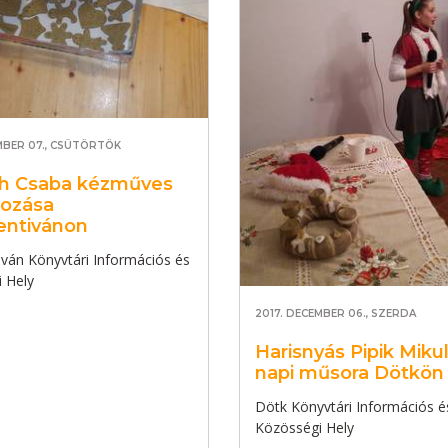
MBER 07., CSÜTÖRTÖK
h Csaba kézműves
kozása
entivánon
iván Könyvtári Információs és
 Hely
2017. DECEMBER 06., SZERDA
Harisnyás Pipik Miku
napi műsora Dötkön
Dötk Könyvtári Információs é
Közösségi Hely