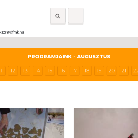
kszr@dfmk.hu
PROGRAMJAINK - AUGUSZTUS
11
12
13
14
15
16
17
18
19
20
21
2