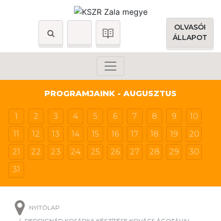
OLVASÓI
ÁLLAPOT
PROGRAMJAINK - AUGUSZTUS
1
2
3
4
5
6
7
8
9
10
11
12
13
14
15
16
17
18
19
20
21
22
23
24
25
26
27
28
29
30
31
NYITÓLAP
PEDDIGNÁD KOSÁRKA KÉSZÍTÉSE KOVÁCS ÁGOTÁVAL