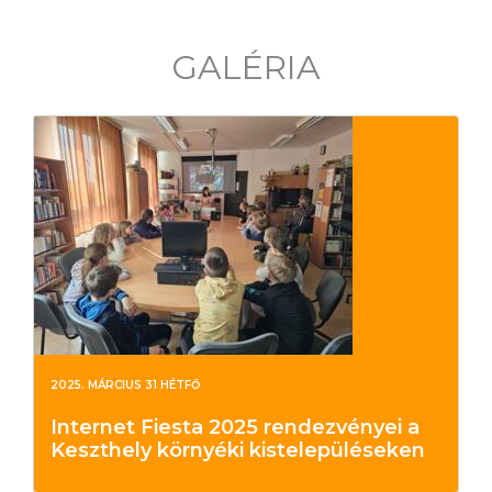
GALÉRIA
2025. MÁRCIUS 31 HÉTFŐ
Internet Fiesta 2025 rendezvényei a
Keszthely környéki kistelepüléseken