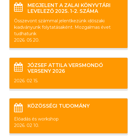
MEGJELENT A ZALAI KÖNYVTÁRI
LEVELEZŐ 2025. 1-2. SZÁMA
Összevont számmal jelentkezünk időszaki
kiadványunk folytatásaként. Mozgalmas évet
tudhatunk
2026. 05 20.
JÓZSEF ATTILA VERSMONDÓ
VERSENY 2026
2026. 02 15.
KÖZÖSSÉGI TUDOMÁNY
Előadás és workshop
2026. 02 10.