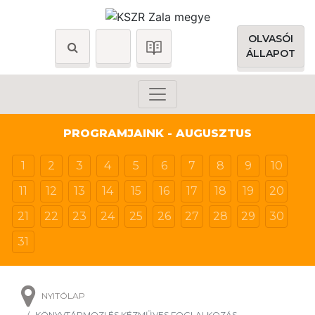
OLVASÓI
ÁLLAPOT
PROGRAMJAINK - AUGUSZTUS
1
2
3
4
5
6
7
8
9
10
11
12
13
14
15
16
17
18
19
20
21
22
23
24
25
26
27
28
29
30
31
NYITÓLAP
KÖNYVTÁRMOZI ÉS KÉZMŰVES FOGLALKOZÁS