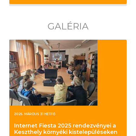
GALÉRIA
2025. MÁRCIUS 31 HÉTFŐ
Internet Fiesta 2025 rendezvényei a
Keszthely környéki kistelepüléseken