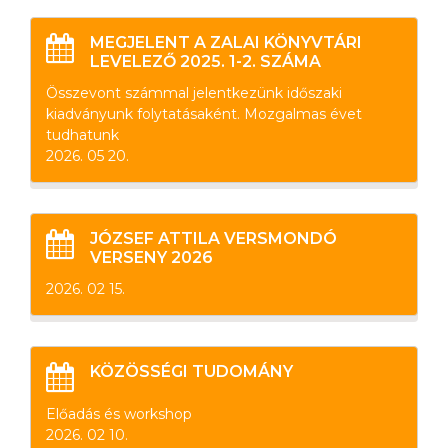
MEGJELENT A ZALAI KÖNYVTÁRI
LEVELEZŐ 2025. 1-2. SZÁMA
Összevont számmal jelentkezünk időszaki
kiadványunk folytatásaként. Mozgalmas évet
tudhatunk
2026. 05 20.
JÓZSEF ATTILA VERSMONDÓ
VERSENY 2026
2026. 02 15.
KÖZÖSSÉGI TUDOMÁNY
Előadás és workshop
2026. 02 10.