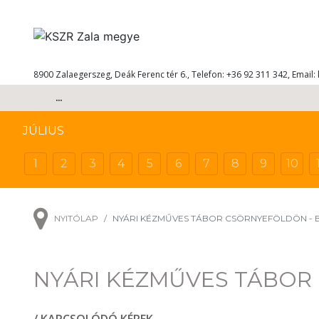
8900 Zalaegerszeg, Deák Ferenc tér 6., Telefon: +36 92 311 342, Email:
...
JÚLIUS
1
2
3
4
5
6
7
8
9
10
NYITÓLAP
NYÁRI KÉZMŰVES TÁBOR CSÖRNYEFÖLDÖN -
NYÁRI KÉZMŰVES TÁBOR