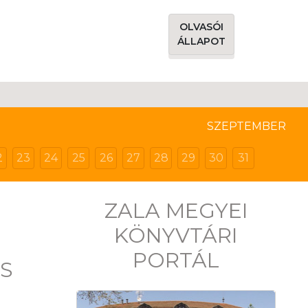
OLVASÓI
ÁLLAPOT
SZEPTEMBER
2
23
24
25
26
27
28
29
30
31
ZALA MEGYEI
KÖNYVTÁRI
PORTÁL
S