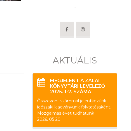
...
AKTUÁLIS
MEGJELENT A ZALAI
KÖNYVTÁRI LEVELEZŐ
2025. 1-2. SZÁMA
Összevont számmal jelentkezünk
időszaki kiadványunk folytatásaként.
Mozgalmas évet tudhatunk
2026. 05 20.