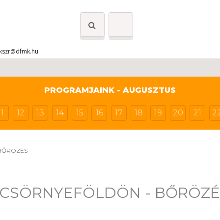
kszr@dfmk.hu
PROGRAMJAINK - AUGUSZTUS
11
12
13
14
15
16
17
18
19
20
21
2
 BŐRÖZÉS
 CSÖRNYEFÖLDÖN - BŐRÖZÉ