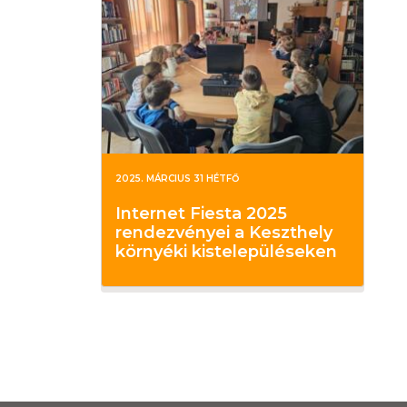
2025. MÁRCIUS 31 HÉTFŐ
Internet Fiesta 2025
rendezvényei a Keszthely
környéki kistelepüléseken