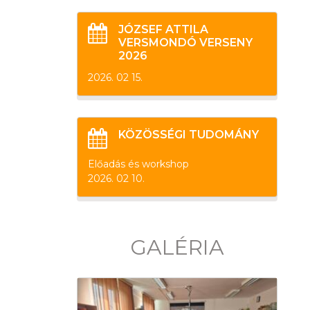
JÓZSEF ATTILA
VERSMONDÓ VERSENY
2026
2026. 02 15.
KÖZÖSSÉGI TUDOMÁNY
Előadás és workshop
2026. 02 10.
GALÉRIA