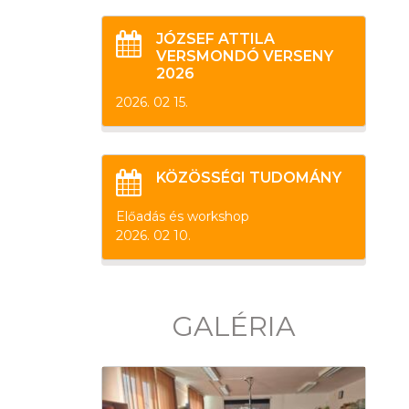
JÓZSEF ATTILA
VERSMONDÓ VERSENY
2026
2026. 02 15.
KÖZÖSSÉGI TUDOMÁNY
Előadás és workshop
2026. 02 10.
GALÉRIA