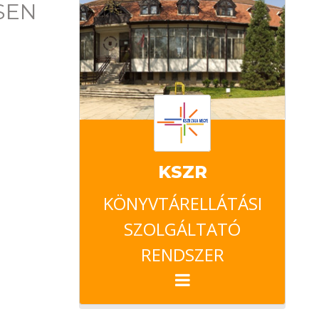
SEN
KSZR
KÖNYVTÁRELLÁTÁSI
SZOLGÁLTATÓ
RENDSZER