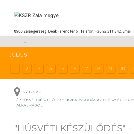
8900 Zalaegerszeg, Deák Ferenc tér 6., Telefon: +36 92 311 342, Email:
...
JÚLIUS
1
2
3
4
5
6
7
8
9
10
NYITÓLAP
"HÚSVÉTI KÉSZÜLŐDÉS" - KREATÍVKODÁS AZ EGÉSZSÉG JEG
ALKALMÁBÓL
"HÚSVÉTI KÉSZÜLŐDÉS" 