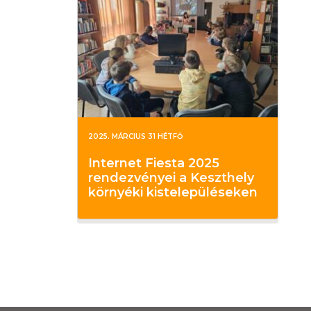
2025. MÁRCIUS 31 HÉTFŐ
Internet Fiesta 2025
rendezvényei a Keszthely
környéki kistelepüléseken