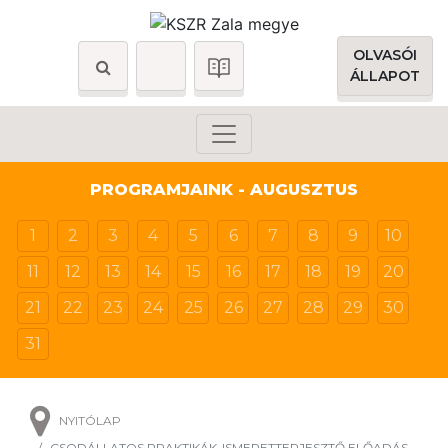
OLVASÓI
ÁLLAPOT
PROGRAMJAINK - AUGUSZTUS
1
2
3
4
5
6
7
8
9
10
11
12
13
14
15
16
17
18
19
20
21
22
23
24
25
26
27
28
29
30
31
NYITÓLAP
CSODÁLLATOS PRAKTIKÁK-ISMERETTERJESZTŐ ELŐADÁS