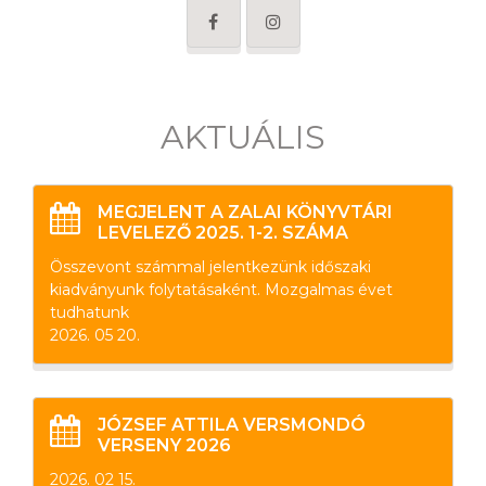
AKTUÁLIS
MEGJELENT A ZALAI KÖNYVTÁRI
LEVELEZŐ 2025. 1-2. SZÁMA
Összevont számmal jelentkezünk időszaki
kiadványunk folytatásaként. Mozgalmas évet
tudhatunk
2026. 05 20.
JÓZSEF ATTILA VERSMONDÓ
VERSENY 2026
2026. 02 15.