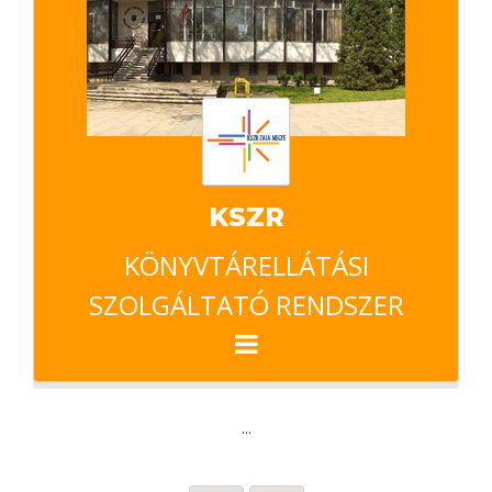
KSZR
KÖNYVTÁRELLÁTÁSI
SZOLGÁLTATÓ RENDSZER
...