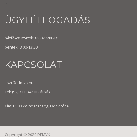
...
ÜGYFÉLFOGADÁS
hétfő-csütörtök: 8:00-16:00-ig.
péntek: 8:00-13:30
KAPCSOLAT
kszr@dfmvk.hu
Tel:
(92) 311-342
titkárság
Cím: 8900 Zalaegerszeg, Deák tér 6.
Copyright © 2020 DFMVK