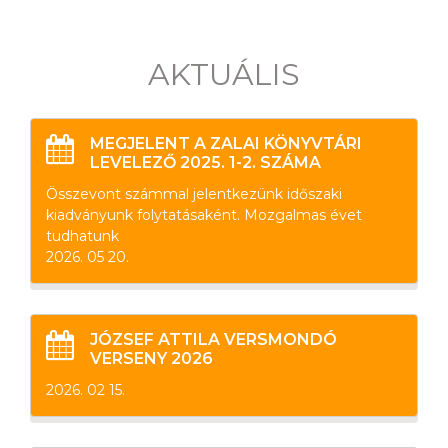
AKTUÁLIS
MEGJELENT A ZALAI KÖNYVTÁRI
LEVELEZŐ 2025. 1-2. SZÁMA
Összevont számmal jelentkezünk időszaki
kiadványunk folytatásaként. Mozgalmas évet
tudhatunk
2026. 05 20.
JÓZSEF ATTILA VERSMONDÓ
VERSENY 2026
2026. 02 15.