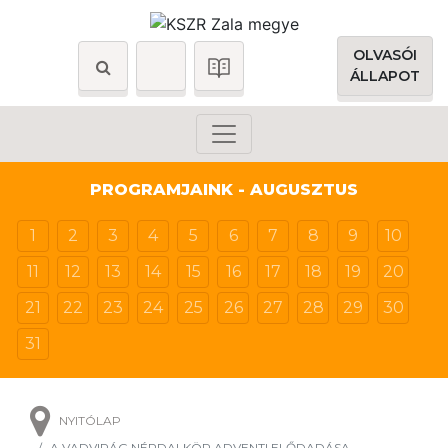
OLVASÓI
ÁLLAPOT
PROGRAMJAINK - AUGUSZTUS
1
2
3
4
5
6
7
8
9
10
11
12
13
14
15
16
17
18
19
20
21
22
23
24
25
26
27
28
29
30
31
NYITÓLAP
A VADVIRÁG NÉPDALKÖR ADVENTI ELŐDADÁSA