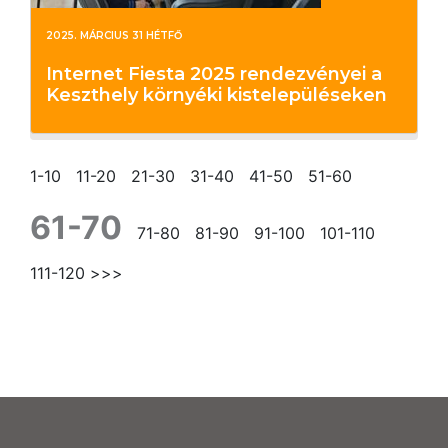
2025. MÁRCIUS 31 HÉTFŐ
Internet Fiesta 2025 rendezvényei a
Keszthely környéki kistelepüléseken
1-10
11-20
21-30
31-40
41-50
51-60
61-70
71-80
81-90
91-100
101-110
111-120
>>>