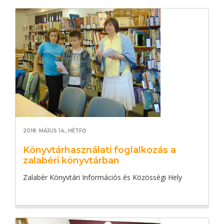
2018. MÁJUS 14., HÉTFŐ
Könyvtárhasználati foglalkozás a
zalabéri könyvtárban
Zalabér Könyvtári Információs és Közösségi Hely