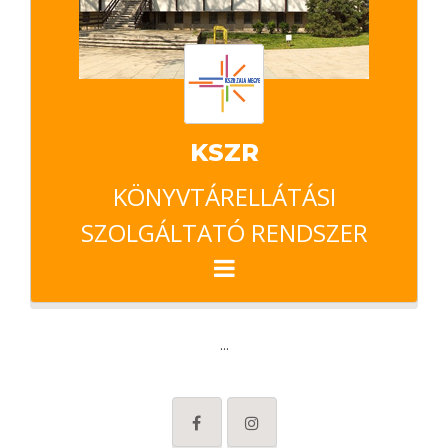
KSZR
KÖNYVTÁRELLÁTÁSI
SZOLGÁLTATÓ RENDSZER
...