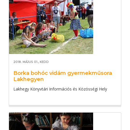
2018. MÁJUS 01., KEDD
Borka bohóc vidám gyermekműsora
Lakhegyen
Lakhegy Könyvtári Információs és Közösségi Hely