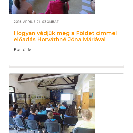
2018. ÁPRILIS 21., SZOMBAT
Hogyan védjük meg a Földet címmel
előadás Horváthné Jóna Máriával
Bocfölde