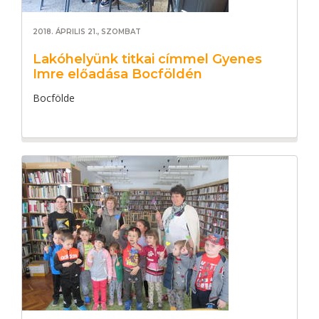
2018. ÁPRILIS 21., SZOMBAT
Lakóhelyünk titkai címmel Gyenes
Imre előadása Bocföldén
Bocfölde