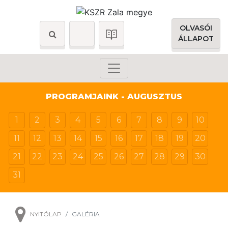
OLVASÓI
ÁLLAPOT
PROGRAMJAINK - AUGUSZTUS
1
2
3
4
5
6
7
8
9
10
11
12
13
14
15
16
17
18
19
20
21
22
23
24
25
26
27
28
29
30
31
NYITÓLAP
GALÉRIA