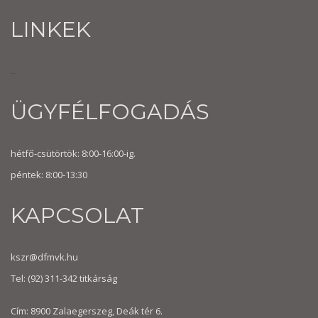
LINKEK
...
ÜGYFÉLFOGADÁS
hétfő-csütörtök: 8:00-16:00-ig.
péntek: 8:00-13:30
KAPCSOLAT
kszr@dfmvk.hu
Tel:
(92) 311-342
titkárság
Cím: 8900 Zalaegerszeg, Deák tér 6.