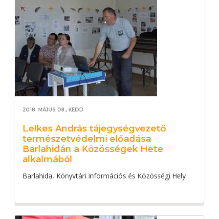
2018. MÁJUS 08., KEDD
Lelkes András tájegységvezető
természetvédelmi előadása
Barlahidán a Közösségek Hete
alkalmából
Barlahida, Könyvtári Információs és Közösségi Hely