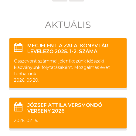
AKTUÁLIS
MEGJELENT A ZALAI KÖNYVTÁRI
LEVELEZŐ 2025. 1-2. SZÁMA
Összevont számmal jelentkezünk időszaki
kiadványunk folytatásaként. Mozgalmas évet
tudhatunk
2026. 05 20.
JÓZSEF ATTILA VERSMONDÓ
VERSENY 2026
2026. 02 15.