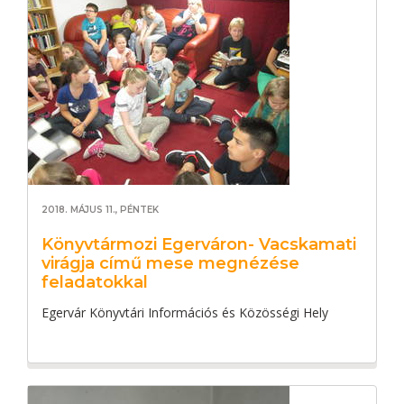
2018. MÁJUS 11., PÉNTEK
Könyvtármozi Egerváron- Vacskamati
virágja című mese megnézése
feladatokkal
Egervár Könyvtári Információs és Közösségi Hely