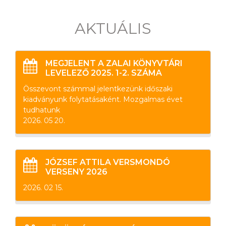
AKTUÁLIS
MEGJELENT A ZALAI KÖNYVTÁRI
LEVELEZŐ 2025. 1-2. SZÁMA
Összevont számmal jelentkezünk időszaki
kiadványunk folytatásaként. Mozgalmas évet
tudhatunk
2026. 05 20.
JÓZSEF ATTILA VERSMONDÓ
VERSENY 2026
2026. 02 15.