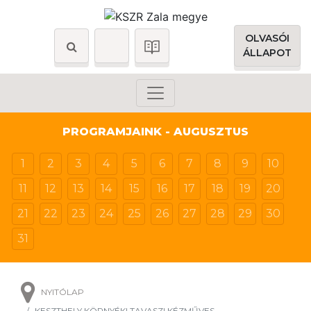
OLVASÓI
ÁLLAPOT
PROGRAMJAINK - AUGUSZTUS
1
2
3
4
5
6
7
8
9
10
11
12
13
14
15
16
17
18
19
20
21
22
23
24
25
26
27
28
29
30
31
NYITÓLAP
KESZTHELY KÖRNYÉKI TAVASZI KÉZMŰVES