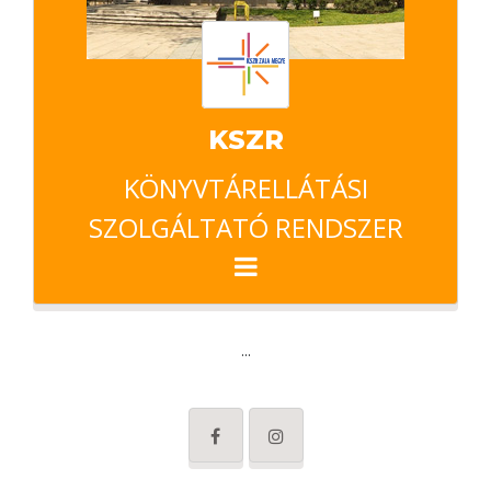
KSZR
KÖNYVTÁRELLÁTÁSI
SZOLGÁLTATÓ RENDSZER
...