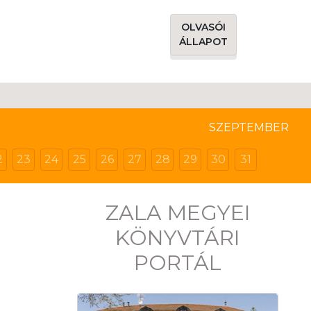
OLVASÓI
ÁLLAPOT
SZEPTEMBER
2
23
24
25
26
27
28
29
30
31
ZALA MEGYEI
KÖNYVTÁRI
PORTÁL