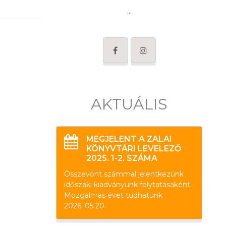
...
AKTUÁLIS
MEGJELENT A ZALAI
KÖNYVTÁRI LEVELEZŐ
2025. 1-2. SZÁMA
Összevont számmal jelentkezünk
időszaki kiadványunk folytatásaként.
Mozgalmas évet tudhatunk
2026. 05 20.