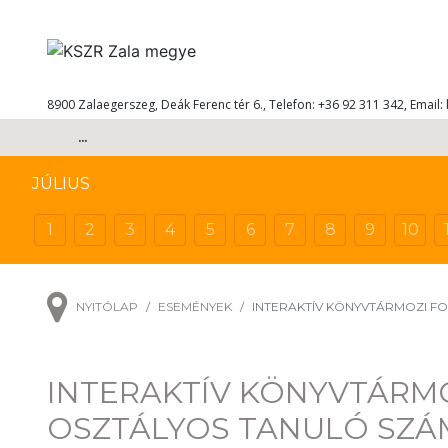
8900 Zalaegerszeg, Deák Ferenc tér 6., Telefon: +36 92 311 342, Email:
...
JÚLIUS
1
2
3
4
5
6
7
8
9
10
NYITÓLAP
ESEMÉNYEK
INTERAKTÍV KÖNYVTÁRMOZI FO
INTERAKTÍV KÖNYVTÁRMO
OSZTÁLYOS TANULÓ SZ