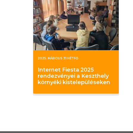
2025. MÁRCIUS 31 HÉTFŐ
Internet Fiesta 2025
rendezvényei a Keszthely
környéki kistelepüléseken