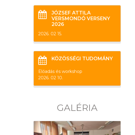
JÓZSEF ATTILA
VERSMONDÓ VERSENY
2026
2026. 02 15.
KÖZÖSSÉGI TUDOMÁNY
Előadás és workshop
2026. 02 10.
GALÉRIA