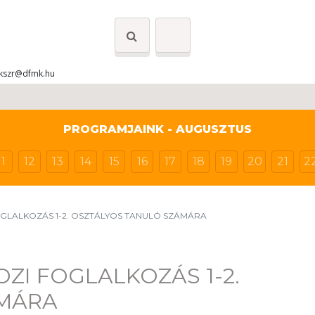
kszr@dfmk.hu
PROGRAMJAINK - AUGUSZTUS
11
12
13
14
15
16
17
18
19
20
21
2
GLALKOZÁS 1-2. OSZTÁLYOS TANULÓ SZÁMÁRA
ZI FOGLALKOZÁS 1-2.
ÁMÁRA