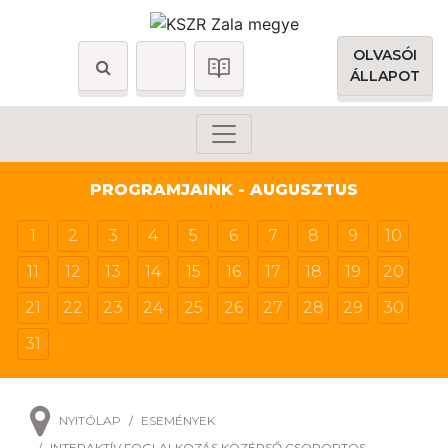
OLVASÓI
ÁLLAPOT
PROGRAMJAINK - AUGUSZTUS
1
2
3
4
5
6
7
8
9
10
11
12
13
14
15
16
17
18
19
20
21
22
23
24
25
26
27
28
29
30
31
NYITÓLAP
ESEMÉNYEK
INTERAKTÍV FOGLALKOZÁS KÖZÉPSŐ CSOPORTOS