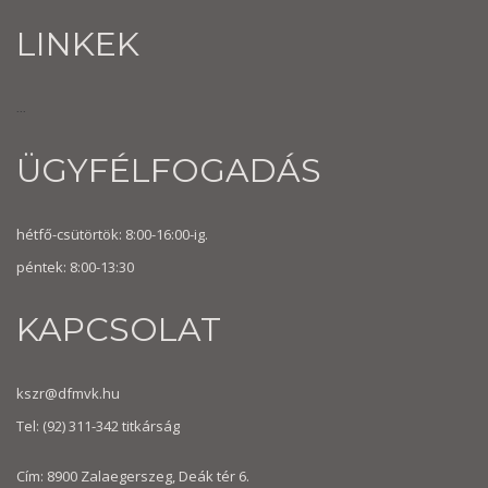
LINKEK
...
ÜGYFÉLFOGADÁS
hétfő-csütörtök: 8:00-16:00-ig.
péntek: 8:00-13:30
KAPCSOLAT
kszr@dfmvk.hu
Tel:
(92) 311-342
titkárság
Cím: 8900 Zalaegerszeg, Deák tér 6.