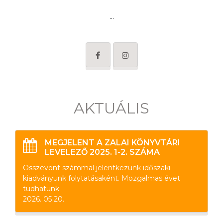
...
AKTUÁLIS
MEGJELENT A ZALAI KÖNYVTÁRI
LEVELEZŐ 2025. 1-2. SZÁMA
Összevont számmal jelentkezünk időszaki
kiadványunk folytatásaként. Mozgalmas évet
tudhatunk
2026. 05 20.