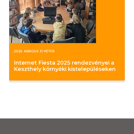
2025. MÁRCIUS 31 HÉTFŐ
Internet Fiesta 2025 rendezvényei a
Keszthely környéki kistelepüléseken