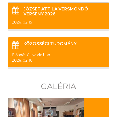
JÓZSEF ATTILA VERSMONDÓ
VERSENY 2026
2026. 02 15.
KÖZÖSSÉGI TUDOMÁNY
Előadás és workshop
2026. 02 10.
GALÉRIA