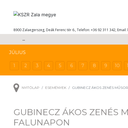
8900 Zalaegerszeg, Deák Ferenc tér 6., Telefon: +36 92 311 342, Email:
...
JÚLIUS
1
2
3
4
5
6
7
8
9
10
NYITÓLAP
ESEMÉNYEK
GUBINECZ ÁKOS ZENÉS MŰSOR
GUBINECZ ÁKOS ZENÉS 
FALUNAPON