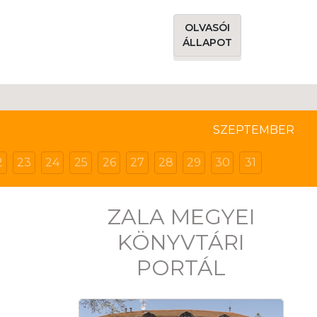
OLVASÓI
ÁLLAPOT
SZEPTEMBER
2
23
24
25
26
27
28
29
30
31
ZALA MEGYEI
KÖNYVTÁRI
PORTÁL