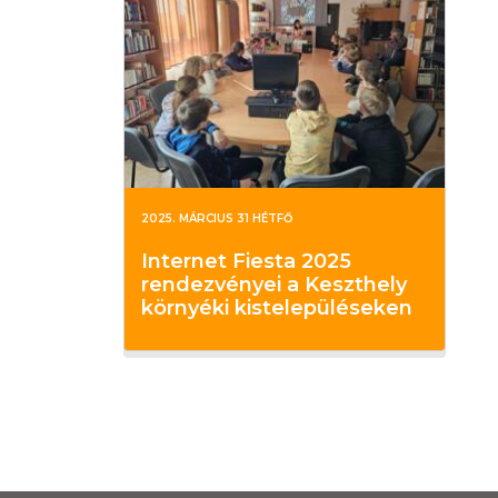
2025. MÁRCIUS 31 HÉTFŐ
Internet Fiesta 2025
rendezvényei a Keszthely
környéki kistelepüléseken