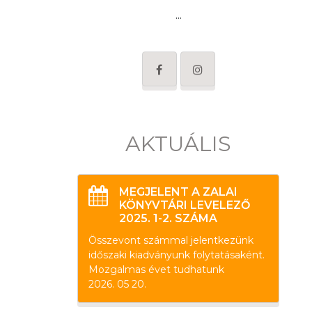
...
AKTUÁLIS
MEGJELENT A ZALAI
KÖNYVTÁRI LEVELEZŐ
2025. 1-2. SZÁMA
Összevont számmal jelentkezünk
időszaki kiadványunk folytatásaként.
Mozgalmas évet tudhatunk
2026. 05 20.