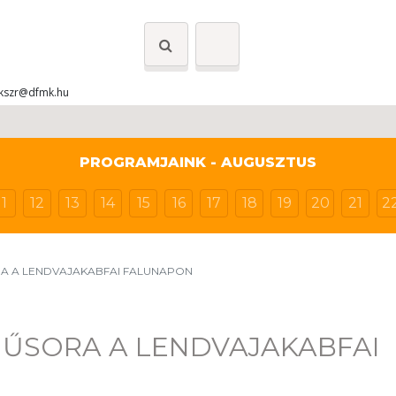
kszr@dfmk.hu
PROGRAMJAINK - AUGUSZTUS
11
12
13
14
15
16
17
18
19
20
21
2
A A LENDVAJAKABFAI FALUNAPON
MŰSORA A LENDVAJAKABFAI