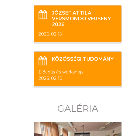
JÓZSEF ATTILA
VERSMONDÓ VERSENY
2026
2026. 02 15.
KÖZÖSSÉGI TUDOMÁNY
Előadás és workshop
2026. 02 10.
GALÉRIA